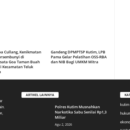
oa Cullang, Kenikmatan
Gandeng DPMPTSP Kutim, LPB
ersembunyi di
Pama Gelar Pelatihan OSS-RBA
sata Goa Taman Buah
dan NIB Bagi UMKM Mitra
i Kecamatan Teluk
n
ARTIKEL LAINNYA
KA
ar
kutim
Polres Kutim Musnahkan
in.
Narkotika Sabu Senilai Rp1,3
e,
huku
Miliar
ekon
Agu 2, 2026