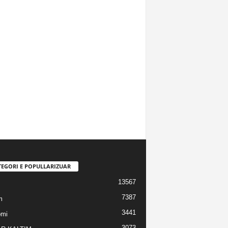
TEGORI E POPULLARIZUAR
13567
7387
m
3441
omi
3073