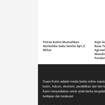
Polres Kutim Musnahkan
Kopi G
Narkotika Sabu Senilai Rp1,3
Rasa T
Miliar
Agrowi
Mandir
Panda
Suara Kutim adalah media berita online seput
kutim, hukum, ekonomi, pendidikan dan lain-la
Kami menyediakan untuk anda berita terupdat
terdepan dan terakurat.