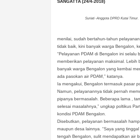
k
SANGATTA (24/4-2018)
u
r
Suriati -Anggota DPRD Kutai Timur.
a
t
menilai, sudah bertahun-tahun pelayan
tidak baik, kini banyak warga Bengalon, 
“Pelayanan PDAM di Bengalon ini selalu b
memberikan pelayanan maksimal. Lebih b
banyak warga Bengalon yang kembai meng
ada pasokan air PDAM,” katanya.
Ia mengakui, Bengalon termasuk pasar p
Namun, pelayanannya tidak pernah memu
pipanya bermasalah. Beberapa lama , tan
selesai masalahnya,” ungkap poltikus P
kondisi PDAM Bengalon.
Disebutkan, pelayanan bermasalah hampir
maupun desa lainnya. “Saya yang tinggal 
tengah Bengalon, sulit mendapatkan air 