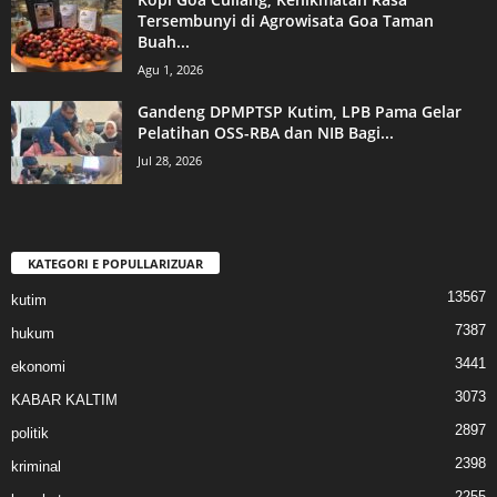
Tersembunyi di Agrowisata Goa Taman
Buah...
Agu 1, 2026
Gandeng DPMPTSP Kutim, LPB Pama Gelar
Pelatihan OSS-RBA dan NIB Bagi...
Jul 28, 2026
KATEGORI E POPULLARIZUAR
13567
kutim
7387
hukum
3441
ekonomi
3073
KABAR KALTIM
2897
politik
2398
kriminal
2255