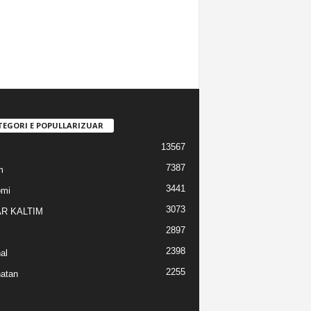
TEGORI E POPULLARIZUAR
13567
7387
m
3441
omi
3073
R KALTIM
2897
2398
al
2255
atan