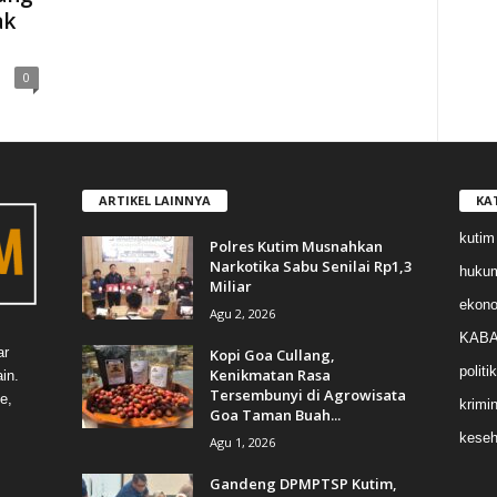
ak
0
ARTIKEL LAINNYA
KA
kutim
Polres Kutim Musnahkan
Narkotika Sabu Senilai Rp1,3
huku
Miliar
ekon
Agu 2, 2026
KABA
ar
Kopi Goa Cullang,
politik
Kenikmatan Rasa
in.
Tersembunyi di Agrowisata
e,
krimin
Goa Taman Buah...
keseh
Agu 1, 2026
Gandeng DPMPTSP Kutim,