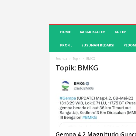
S
HOME
KABAR KALTIM
KUTIM
u
a
PROFIL
SUSUNAN REDAKSI
PEDOM
r
a
K
Beranda
Topik
BMKG
Topik: BMKG
u
t
i
m
|
T
e
r
d
e
p
Gempa 4,2 Magnitudo Gunc
a