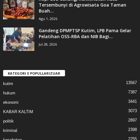
Tersembunyi di Agrowisata Goa Taman
Buah...
Agu 1, 2026
Gandeng DPMPTSP Kutim, LPB Pama Gelar
Pelatihan OSS-RBA dan NIB Bagi...
Jul 28, 2026
KATEGORI E POPULLARIZUAR
13567
kutim
7387
hukum
3441
ekonomi
3073
KABAR KALTIM
2897
politik
2398
kriminal
2255
kesehatan