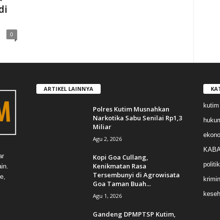
di
0
ARTIKEL LAINNYA
KA
kutim
Polres Kutim Musnahkan
Narkotika Sabu Senilai Rp1,3
huku
Miliar
ekon
Agu 2, 2026
KABA
ar
Kopi Goa Cullang,
politik
Kenikmatan Rasa
in.
Tersembunyi di Agrowisata
e,
krimin
Goa Taman Buah...
keseh
Agu 1, 2026
Gandeng DPMPTSP Kutim,