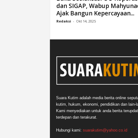
dan SIGAP, Wabup Mahyuna
n
Ajak Bangun Kepercayaan...
&
A
Redaksi
-
Okt 14, 2025
k
u
r
a
t
Suara Kutim adalah media berita online seput
kutim, hukum, ekonomi, pendidikan dan lain-la
Kami menyediakan untuk anda berita terupdat
terdepan dan terakurat.
Hubungi kami:
suarakutim@yahoo.co.id