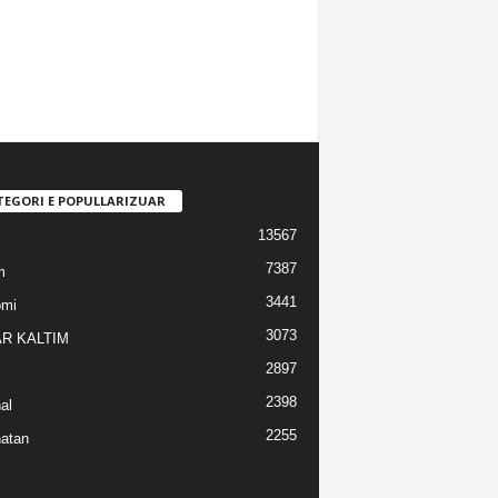
TEGORI E POPULLARIZUAR
13567
7387
m
3441
omi
3073
R KALTIM
2897
2398
al
2255
atan