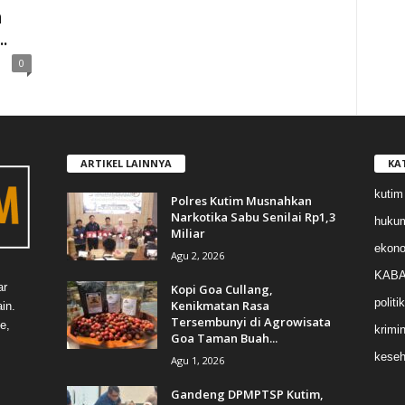
n
.
0
ARTIKEL LAINNYA
KA
kutim
Polres Kutim Musnahkan
Narkotika Sabu Senilai Rp1,3
huku
Miliar
ekon
Agu 2, 2026
KABA
ar
Kopi Goa Cullang,
politik
Kenikmatan Rasa
in.
Tersembunyi di Agrowisata
e,
krimin
Goa Taman Buah...
keseh
Agu 1, 2026
Gandeng DPMPTSP Kutim,