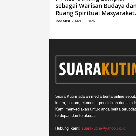
sebagai Warisan Budaya da
n
Ruang Spiritual Masyarakat..
&
A
Redaksi
-
Mei 18, 2026
k
u
r
a
t
Suara Kutim adalah media berita online seput
kutim, hukum, ekonomi, pendidikan dan lain-la
Kami menyediakan untuk anda berita terupdat
terdepan dan terakurat.
Hubungi kami:
suarakutim@yahoo.co.id