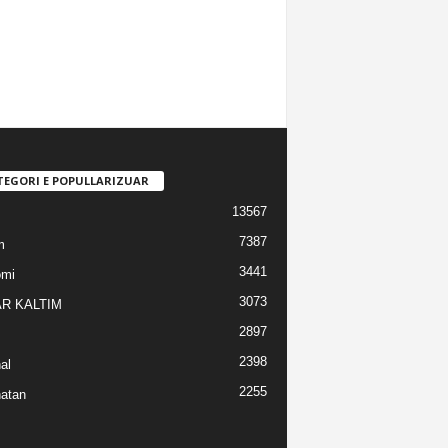
TEGORI E POPULLARIZUAR
13567
7387
m
3441
omi
3073
R KALTIM
2897
2398
al
2255
atan