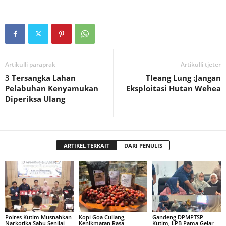
Artikulli paraprak
Artikulli tjetër
3 Tersangka Lahan
Tleang Lung :Jangan
Pelabuhan Kenyamukan
Eksploitasi Hutan Wehea
Diperiksa Ulang
ARTIKEL TERKAIT
DARI PENULIS
Polres Kutim Musnahkan
Kopi Goa Cullang,
Gandeng DPMPTSP
Narkotika Sabu Senilai
Kenikmatan Rasa
Kutim, LPB Pama Gelar