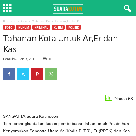
Beranda
foto
Tahanan Kota Untuk Ar,Er dan Kas
FOTO
HUKUM
KRIMINAL
KUTIM
POLITIK
Tahanan Kota Untuk Ar,Er dan
Kas
Penulis
-
Feb 3, 2015
0
Dibaca 63
SANGATTA,Suara Kutim.com
Tiga tersangka dalam kasus pembebasan lahan untuk Pelabuhan
Kenyamukan Sangatta Utara,Ar (Kadis PLTR), Er (PPTK) dan Kas