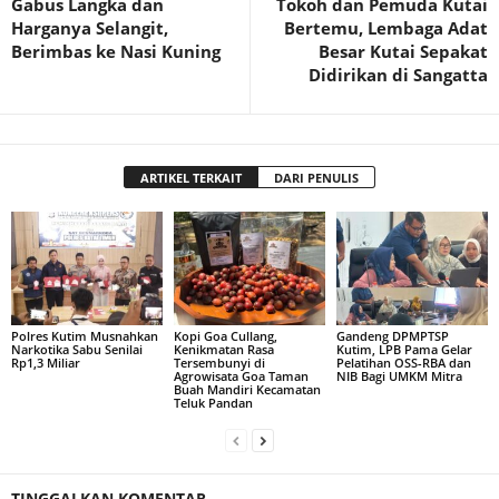
Gabus Langka dan
Tokoh dan Pemuda Kutai
Harganya Selangit,
Bertemu, Lembaga Adat
Berimbas ke Nasi Kuning
Besar Kutai Sepakat
Didirikan di Sangatta
ARTIKEL TERKAIT
DARI PENULIS
Polres Kutim Musnahkan
Kopi Goa Cullang,
Gandeng DPMPTSP
Narkotika Sabu Senilai
Kenikmatan Rasa
Kutim, LPB Pama Gelar
Rp1,3 Miliar
Tersembunyi di
Pelatihan OSS-RBA dan
Agrowisata Goa Taman
NIB Bagi UMKM Mitra
Buah Mandiri Kecamatan
Teluk Pandan
TINGGALKAN KOMENTAR