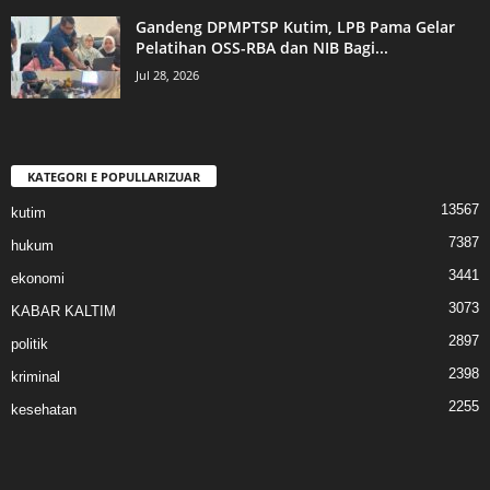
Gandeng DPMPTSP Kutim, LPB Pama Gelar
Pelatihan OSS-RBA dan NIB Bagi...
Jul 28, 2026
KATEGORI E POPULLARIZUAR
13567
kutim
7387
hukum
3441
ekonomi
3073
KABAR KALTIM
2897
politik
2398
kriminal
2255
kesehatan