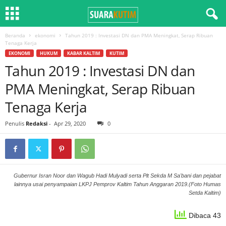
Beranda
ekonomi
Tahun 2019 : Investasi DN dan PMA Meningkat, Serap Ribuan
Tenaga Kerja
EKONOMI
HUKUM
KABAR KALTIM
KUTIM
Tahun 2019 : Investasi DN dan
PMA Meningkat, Serap Ribuan
Tenaga Kerja
Penulis
Redaksi
-
Apr 29, 2020
0
Gubernur Isran Noor dan Wagub Hadi Mulyadi serta Plt Sekda M Sa'bani dan pejabat
lainnya usai penyampaian LKPJ Pemprov Kaltim Tahun Anggaran 2019.(Foto Humas
Setda Kaltim)
Dibaca 43