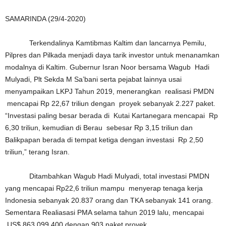
SAMARINDA (29/4-2020)
Terkendalinya Kamtibmas Kaltim dan lancarnya Pemilu,
Pilpres dan Pilkada menjadi daya tarik investor untuk menanamkan
modalnya di Kaltim. Gubernur Isran Noor bersama Wagub Hadi
Mulyadi, Plt Sekda M Sa’bani serta pejabat lainnya usai
menyampaikan LKPJ Tahun 2019, menerangkan realisasi PMDN
mencapai Rp 22,67 triliun dengan proyek sebanyak 2.227 paket.
“Investasi paling besar berada di Kutai Kartanegara mencapai Rp
6,30 triliun, kemudian di Berau sebesar Rp 3,15 triliun dan
Balikpapan berada di tempat ketiga dengan investasi Rp 2,50
triliun,” terang Isran.
Ditambahkan Wagub Hadi Mulyadi, total investasi PMDN
yang mencapai Rp22,6 triliun mampu menyerap tenaga kerja
Indonesia sebanyak 20.837 orang dan TKA sebanyak 141 orang.
Sementara Realiasasi PMA selama tahun 2019 lalu, mencapai
US$ 863.099.400 dengan 903 paket proyek.