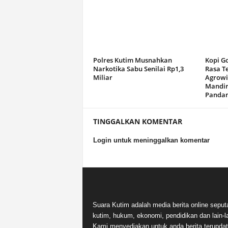
Polres Kutim Musnahkan
Kopi G
Narkotika Sabu Senilai Rp1,3
Rasa T
Miliar
Agrowi
Mandir
Panda
TINGGALKAN KOMENTAR
Login untuk meninggalkan komentar
Suara Kutim adalah media berita online seput
kutim, hukum, ekonomi, pendidikan dan lain-la
Kami menyediakan untuk anda berita terupdat