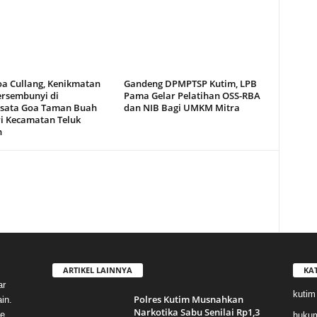
oa Cullang, Kenikmatan
Gandeng DPMPTSP Kutim, LPB
ersembunyi di
Pama Gelar Pelatihan OSS-RBA
sata Goa Taman Buah
dan NIB Bagi UMKM Mitra
i Kecamatan Teluk
n
ARTIKEL LAINNYA
KA
ar
kutim
Polres Kutim Musnahkan
in.
Narkotika Sabu Senilai Rp1,3
e,
huku