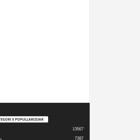
TEGORI E POPULLARIZUAR
13567
7387
m