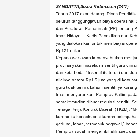
k
SANGATTA,Suara Kutim.com (24/7)
u
Tahun 2017 akan datang, Dinas Pendidik
r
a
seluruh tanggungjawan biaya operasinal 
t
dan Peraturan Pemerintah (PP) tentang 
Iman Hidayat – Kadis Pendidikan dan Ke
yang dialokasikan untuk membiayai opera
Rp121 miliar.
Kepada wartawan ia menyebutkan menjad
provinsi yakni masalah insentif guru dim
dan kota beda. “Insentif itu terdiri dari d
nilainya antara Rp1,5 juta yang di kota 
guru tidak terima kalau insentifnya kura
Iman menyarankan, Pemprov Kaltim pada 
samakemudian dibuat regulasi sendiri. Se
Tenaga Kerja Kontrak Daerah (TK2D). “Me
karena itu konsekuensi karena pelimpaha
gedung, lahan, termasuk pegawai,” beber
Pemprov sudah mengambil alih aset, da