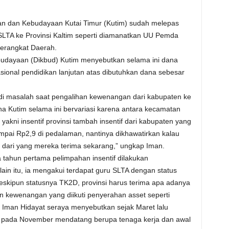
an dan Kebudayaan Kutai Timur (Kutim) sudah melepas
SLTA ke Provinsi Kaltim seperti diamanatkan UU Pemda
Perangkat Daerah.
budayaan (Dikbud) Kutim menyebutkan selama ini dana
sional pendidikan lanjutan atas dibutuhkan dana sebesar
i masalah saat pengalihan kewenangan dari kabupaten ke
ana Kutim selama ini bervariasi karena antara kecamatan
ua yakni insentif provinsi tambah insentif dari kabupaten yang
sampai Rp2,9 di pedalaman, nantinya dikhawatirkan kalau
ng dari yang mereka terima sekarang,” ungkap Iman.
tahun pertama pelimpahan insentif dilakukan
lain itu, ia mengakui terdapat guru SLTA dengan status
skipun statusnya TK2D, provinsi harus terima apa adanya
n kewenangan yang diikuti penyerahan asset seperti
 Iman Hidayat seraya menyebutkan sejak Maret lalu
n pada November mendatang berupa tenaga kerja dan awal