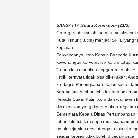
n
&
A
k
SANGATTA,Suara Kutim.com (21/3)
u
Gara-gara dinilai tak mampu melaksanak
r
Kutai Timur (Kutim) menjadi SKPD yang t
a
kegiatan.
t
Penyebabnya, kata Kepala Bappeda Kuti
kewenangan ke Pemprov Kaltim tetapi kar
“Tahun lalu diberikan anggaran untuk p
listrik, ternyata tidak bisa dikerjakan. 
ke BagianPerlengkapan. Kalau sudah tahun l
Karena itulah tahun ini tidak ada pekerja
Kepada Suaar Kutim.com dan wartawan lai
dialokasikan yang diperuntukan kegiatan 
Sementara Kepala Dinas Pertambangan K
tahun lalu tidak mampu melaksanaan peng
untuk sejumlah desa dengan alokasi ang
sesuai Kepres tidak boleh dipecah-pecah 