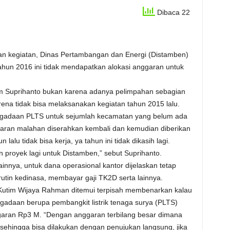
Dibaca 22
an kegiatan, Dinas Pertambangan dan Energi (Distamben)
ahun 2016 ini tidak mendapatkan alokasi anggaran untuk
m Suprihanto bukan karena adanya pelimpahan sebagian
ena tidak bisa melaksanakan kegiatan tahun 2015 lalu.
engadaan PLTS untuk sejumlah kecamatan yang belum ada
Anggaran malahan diserahkan kembali dan kemudian diberikan
alu tidak bisa kerja, ya tahun ini tidak dikasih lagi.
an proyek lagi untuk Distamben,” sebut Suprihanto.
nnya, untuk dana operasional kantor dijelaskan tetap
rutin kedinasa, membayar gaji TK2D serta lainnya.
utim Wijaya Rahman ditemui terpisah membenarkan kalau
adaan berupa pembangkit listrik tenaga surya (PLTS)
garan Rp3 M. “Dengan anggaran terbilang besar dimana
sehingga bisa dilakukan dengan penujukan langsung, jika