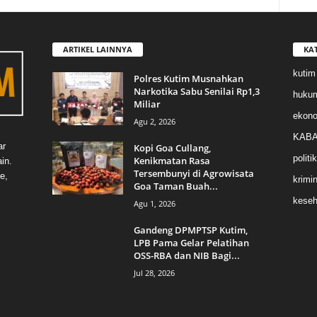
ARTIKEL LAINNYA
KA
kutim
Polres Kutim Musnahkan
Narkotika Sabu Senilai Rp1,3
huku
Miliar
ekon
Agu 2, 2026
KABA
ar
Kopi Goa Cullang,
politik
Kenikmatan Rasa
in.
Tersembunyi di Agrowisata
e,
krimin
Goa Taman Buah...
keseh
Agu 1, 2026
Gandeng DPMPTSP Kutim,
LPB Pama Gelar Pelatihan
OSS-RBA dan NIB Bagi...
Jul 28, 2026