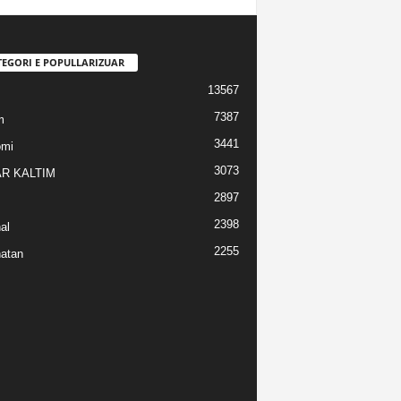
TEGORI E POPULLARIZUAR
13567
7387
m
3441
omi
3073
R KALTIM
2897
2398
al
2255
atan