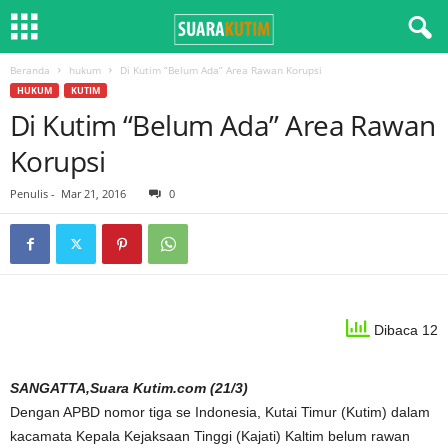
Beranda
hukum
Di Kutim “Belum Ada” Area Rawan Korupsi
HUKUM
KUTIM
Di Kutim “Belum Ada” Area Rawan
Korupsi
Penulis
-
Mar 21, 2016
0
Dibaca 12
SANGATTA,Suara Kutim.com (21/3)
Dengan APBD nomor tiga se Indonesia, Kutai Timur (Kutim) dalam
kacamata Kepala Kejaksaan Tinggi (Kajati) Kaltim belum rawan