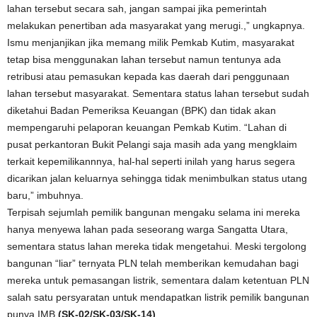
lahan tersebut secara sah, jangan sampai jika pemerintah
melakukan penertiban ada masyarakat yang merugi.,” ungkapnya.
Ismu menjanjikan jika memang milik Pemkab Kutim, masyarakat
tetap bisa menggunakan lahan tersebut namun tentunya ada
retribusi atau pemasukan kepada kas daerah dari penggunaan
lahan tersebut masyarakat. Sementara status lahan tersebut sudah
diketahui Badan Pemeriksa Keuangan (BPK) dan tidak akan
mempengaruhi pelaporan keuangan Pemkab Kutim. “Lahan di
pusat perkantoran Bukit Pelangi saja masih ada yang mengklaim
terkait kepemilikannnya, hal-hal seperti inilah yang harus segera
dicarikan jalan keluarnya sehingga tidak menimbulkan status utang
baru,” imbuhnya.
Terpisah sejumlah pemilik bangunan mengaku selama ini mereka
hanya menyewa lahan pada seseorang warga Sangatta Utara,
sementara status lahan mereka tidak mengetahui. Meski tergolong
bangunan “liar” ternyata PLN telah memberikan kemudahan bagi
mereka untuk pemasangan listrik, sementara dalam ketentuan PLN
salah satu persyaratan untuk mendapatkan listrik pemilik bangunan
punya IMB.
(SK-02/SK-03/SK-14)