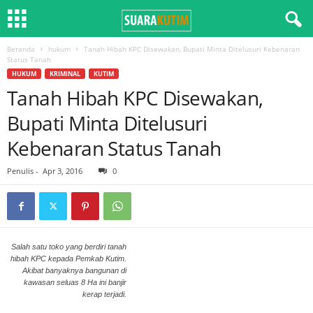
Beranda
hukum
Tanah Hibah KPC Disewakan, Bupati Minta Ditelusuri Kebenaran
Status Tanah
HUKUM
KRIMINAL
KUTIM
Tanah Hibah KPC Disewakan,
Bupati Minta Ditelusuri
Kebenaran Status Tanah
Penulis
-
Apr 3, 2016
0
Salah satu toko yang berdiri tanah
hibah KPC kepada Pemkab Kutim.
Akibat banyaknya bangunan di
kawasan seluas 8 Ha ini banjir
kerap terjadi.