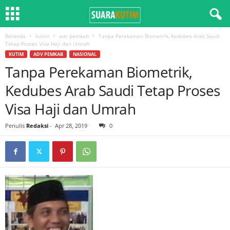
Beranda
kutim
adv pemkab
Tanpa Perekaman Biometrik, Kedubes Arab Saudi
Tetap Proses Visa Haji dan Umrah
KUTIM
ADV PEMKAB
NASIONAL
Tanpa Perekaman Biometrik,
Kedubes Arab Saudi Tetap Proses
Visa Haji dan Umrah
Penulis
Redaksi
-
Apr 28, 2019
0