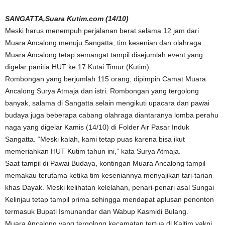
SANGATTA,Suara Kutim.com (14/10)
Meski harus menempuh perjalanan berat selama 12 jam dari
Muara Ancalong menuju Sangatta, tim kesenian dan olahraga
Muara Ancalong tetap semangat tampil disejumlah event yang
digelar panitia HUT ke 17 Kutai Timur (Kutim).
Rombongan yang berjumlah 115 orang, dipimpin Camat Muara
Ancalong Surya Atmaja dan istri. Rombongan yang tergolong
banyak, salama di Sangatta selain mengikuti upacara dan pawai
budaya juga beberapa cabang olahraga diantaranya lomba perahu
naga yang digelar Kamis (14/10) di Folder Air Pasar Induk
Sangatta. “Meski kalah, kami tetap puas karena bisa ikut
memeriahkan HUT Kutim tahun ini,” kata Surya Atmaja.
Saat tampil di Pawai Budaya, kontingan Muara Ancalong tampil
memakau terutama ketika tim keseniannya menyajikan tari-tarian
khas Dayak. Meski kelihatan kelelahan, penari-penari asal Sungai
Kelinjau tetap tampil prima sehingga mendapat aplusan penonton
termasuk Bupati Ismunandar dan Wabup Kasmidi Bulang.
Muara Ancalong yang tergolong kecamatan tertua di Kaltim yakni