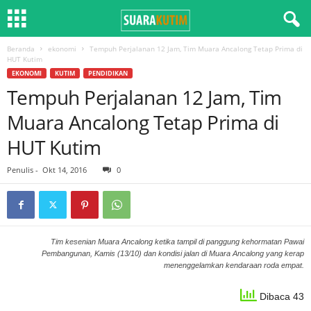
Beranda
ekonomi
Tempuh Perjalanan 12 Jam, Tim Muara Ancalong Tetap Prima di
HUT Kutim
EKONOMI
KUTIM
PENDIDIKAN
Tempuh Perjalanan 12 Jam, Tim
Muara Ancalong Tetap Prima di
HUT Kutim
Penulis
-
Okt 14, 2016
0
Tim kesenian Muara Ancalong ketika tampil di panggung kehormatan Pawai
Pembangunan, Kamis (13/10) dan kondisi jalan di Muara Ancalong yang kerap
menenggelamkan kendaraan roda empat.
Dibaca 43