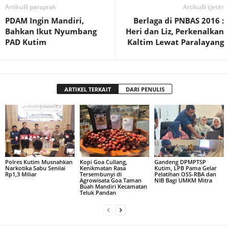
Artikulli paraprak
Artikulli tjetër
PDAM Ingin Mandiri,
Berlaga di PNBAS 2016 :
Bahkan Ikut Nyumbang
Heri dan Liz, Perkenalkan
PAD Kutim
Kaltim Lewat Paralayang
ARTIKEL TERKAIT
DARI PENULIS
Polres Kutim Musnahkan
Kopi Goa Cullang,
Gandeng DPMPTSP
Narkotika Sabu Senilai
Kenikmatan Rasa
Kutim, LPB Pama Gelar
Rp1,3 Miliar
Tersembunyi di
Pelatihan OSS-RBA dan
Agrowisata Goa Taman
NIB Bagi UMKM Mitra
Buah Mandiri Kecamatan
Teluk Pandan