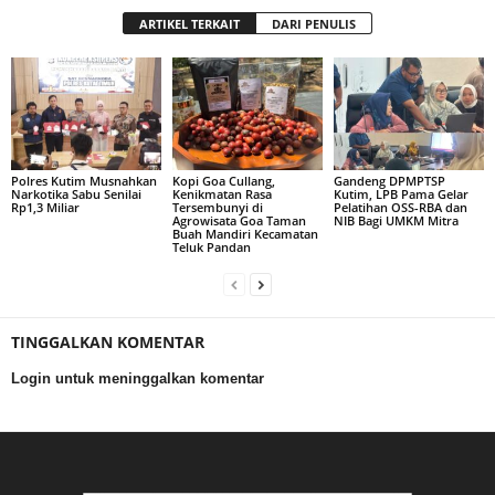
ARTIKEL TERKAIT
DARI PENULIS
Polres Kutim Musnahkan
Kopi Goa Cullang,
Gandeng DPMPTSP
Narkotika Sabu Senilai
Kenikmatan Rasa
Kutim, LPB Pama Gelar
Rp1,3 Miliar
Tersembunyi di
Pelatihan OSS-RBA dan
Agrowisata Goa Taman
NIB Bagi UMKM Mitra
Buah Mandiri Kecamatan
Teluk Pandan
TINGGALKAN KOMENTAR
Login untuk meninggalkan komentar