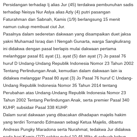
Persidangan terhadap Ij alias Jur (45) terdakwa pembunuhan sadis
terhadap Neisya Nur Aslya alias Azly (4) putri pasangan
Faturahman dan Sabnah, Kamis (1/9) berlangsung 15 menit
namun cukup membuat ciut Jur.
Pasalnya dalam sederetan dakwaan yang disampaikan duet jaksa
yakni Muhamad Israq dan I Nengah Gunarta, warga Sangkulirang
ini didakwa dengan pasal berlapis mulai dakwaan pertama
melanhggar pasal 81 ayat (1), ayat (5) dan ayat (7) Jo pasal 76
huruf D Undang-Undang Republik Indonesia Nomor 23 Tahun 2002
Tentang Perlindungan Anak, kemudian dalam dakwaan lain ia
didakwa melanggar Pasal 80 ayat (3) Jo Pasal 76 huruf C Undang-
Undang Republik Indonesia Nomor 35 Tahun 2014 tentang
Perubahan atas Undang-Undang Republik Indonesia Nomor 23
Tahun 2002 Tentang Perlindungan Anak, serta premier Pasal 340
KUHP, subsidair Pasal 338 KUHP.
Dalam surat dakwaan yang dibacakan dihadapan majelis hakim
yang terdiri Tornando Edmawan sebagi Ketua Majelis, dibantu
Andreas Pungky Maradona serta Nurahmat, tedakwa Jur didakwa
pada hari Kamis (7/7) sekitar pukul 10.45 Wita di sebuah kebun