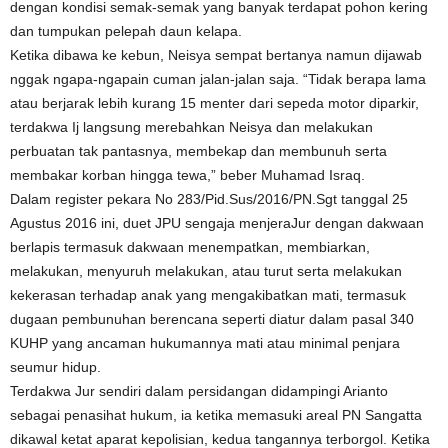
dengan kondisi semak-semak yang banyak terdapat pohon kering
dan tumpukan pelepah daun kelapa.
Ketika dibawa ke kebun, Neisya sempat bertanya namun dijawab
nggak ngapa-ngapain cuman jalan-jalan saja. “Tidak berapa lama
atau berjarak lebih kurang 15 menter dari sepeda motor diparkir,
terdakwa Ij langsung merebahkan Neisya dan melakukan
perbuatan tak pantasnya, membekap dan membunuh serta
membakar korban hingga tewa,” beber Muhamad Israq.
Dalam register pekara No 283/Pid.Sus/2016/PN.Sgt tanggal 25
Agustus 2016 ini, duet JPU sengaja menjeraJur dengan dakwaan
berlapis termasuk dakwaan menempatkan, membiarkan,
melakukan, menyuruh melakukan, atau turut serta melakukan
kekerasan terhadap anak yang mengakibatkan mati, termasuk
dugaan pembunuhan berencana seperti diatur dalam pasal 340
KUHP yang ancaman hukumannya mati atau minimal penjara
seumur hidup.
Terdakwa Jur sendiri dalam persidangan didampingi Arianto
sebagai penasihat hukum, ia ketika memasuki areal PN Sangatta
dikawal ketat aparat kepolisian, kedua tangannya terborgol. Ketika