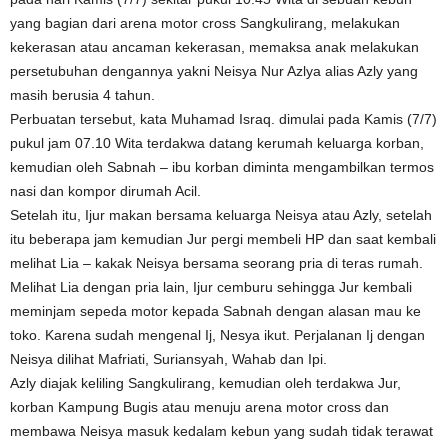
yang bagian dari arena motor cross Sangkulirang, melakukan
kekerasan atau ancaman kekerasan, memaksa anak melakukan
persetubuhan dengannya yakni Neisya Nur Azlya alias Azly yang
masih berusia 4 tahun.
Perbuatan tersebut, kata Muhamad Israq. dimulai pada Kamis (7/7)
pukul jam 07.10 Wita terdakwa datang kerumah keluarga korban,
kemudian oleh Sabnah – ibu korban diminta mengambilkan termos
nasi dan kompor dirumah Acil.
Setelah itu, Ijur makan bersama keluarga Neisya atau Azly, setelah
itu beberapa jam kemudian Jur pergi membeli HP dan saat kembali
melihat Lia – kakak Neisya bersama seorang pria di teras rumah.
Melihat Lia dengan pria lain, Ijur cemburu sehingga Jur kembali
meminjam sepeda motor kepada Sabnah dengan alasan mau ke
toko. Karena sudah mengenal Ij, Nesya ikut. Perjalanan Ij dengan
Neisya dilihat Mafriati, Suriansyah, Wahab dan Ipi.
Azly diajak keliling Sangkulirang, kemudian oleh terdakwa Jur,
korban Kampung Bugis atau menuju arena motor cross dan
membawa Neisya masuk kedalam kebun yang sudah tidak terawat