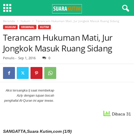
Beranda
hukum
Terancam Hukuman Mati, Jur Jongkok Masuk Ruang Sidang
HUKUM
KRIMINAL
KUTIM
Terancam Hukuman Mati, Jur
Jongkok Masuk Ruang Sidang
Penulis
-
Sep 1, 2016
0
Aksi tersangka Ij saat membekap
Azly dengan tujuan bocah
penghafal Al-Quran ini agar tewas.
Dibaca 31
SANGATTA,Suara Kutim,com (1/9)