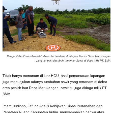
Pengambilan Foto udara oleh dinas Pertanahan, di wilayah Pesisir Desa Marukangan
yang tampak ditumbuhi tanaman Sawit, di duga milik PT. BMA
Tidak hanya menanam di luar HGU, hasil pemantauan lapangan
juga menunjukan adanya tumbuhan sawit yang tertanam di dekat
area pesisir laut Desa Marukangan, sawit itu juga diduga milik PT.
BMA.
Imam Budiono, Jafung Analis Kebijakan Dinas Pertanahan dan
Penataan Ruang Kabupaten Kutim, menyampaikan bahwa atas