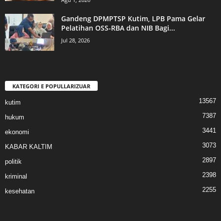
Gandeng DPMPTSP Kutim, LPB Pama Gelar
Pelatihan OSS-RBA dan NIB Bagi...
Jul 28, 2026
KATEGORI E POPULLARIZUAR
13567
kutim
7387
hukum
3441
ekonomi
3073
KABAR KALTIM
2897
politik
2398
kriminal
2255
kesehatan