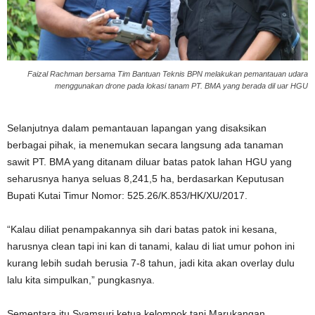
Faizal Rachman bersama Tim Bantuan Teknis BPN melakukan pemantauan udara
menggunakan drone pada lokasi tanam PT. BMA yang berada dil uar HGU
Selanjutnya dalam pemantauan lapangan yang disaksikan
berbagai pihak, ia menemukan secara langsung ada tanaman
sawit PT. BMA yang ditanam diluar batas patok lahan HGU yang
seharusnya hanya seluas 8,241,5 ha, berdasarkan Keputusan
Bupati Kutai Timur Nomor: 525.26/K.853/HK/XU/2017.
“Kalau diliat penampakannya sih dari batas patok ini kesana,
harusnya clean tapi ini kan di tanami, kalau di liat umur pohon ini
kurang lebih sudah berusia 7-8 tahun, jadi kita akan overlay dulu
lalu kita simpulkan,” pungkasnya.
Sementara itu Syamsuri ketua kelompok tani Marukangan