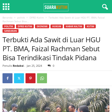
Beranda
politik
DPRD Kutim
Terbukti Ada Sawit di Luar HGU PT. BMA, Faizal
Rachman Sebut Bisa...
POLITIK
DPRD KUTIM
EKONOMI
HUKUM
KABAR KALTIM
KUTIM
SANDARAN
Terbukti Ada Sawit di Luar HGU
PT. BMA, Faizal Rachman Sebut
Bisa Terindikasi Tindak Pidana
Penulis
Redaksi
-
Jan 25, 2024
0