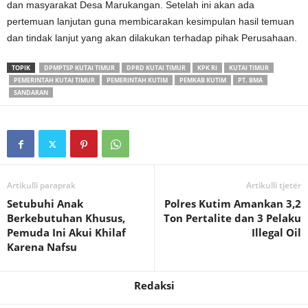
dan masyarakat Desa Marukangan. Setelah ini akan ada
pertemuan lanjutan guna membicarakan kesimpulan hasil temuan
dan tindak lanjut yang akan dilakukan terhadap pihak Perusahaan.
TOPIK
DPMPTSP KUTAI TIMUR
DPRD KUTAI TIMUR
KPK RI
KUTAI TIMUR
PEMERINTAH KUTAI TIMUR
PEMERINTAH KUTIM
PEMKAB KUTIM
PT. BMA
SANDARAN
Artikulli paraprak
Artikulli tjetër
Setubuhi Anak
Polres Kutim Amankan 3,2
Berkebutuhan Khusus,
Ton Pertalite dan 3 Pelaku
Pemuda Ini Akui Khilaf
Illegal Oil
Karena Nafsu
Redaksi