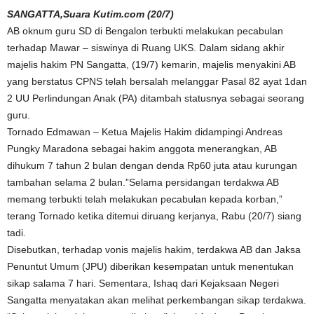
SANGATTA,Suara Kutim.com (20/7)
AB oknum guru SD di Bengalon terbukti melakukan pecabulan
terhadap Mawar – siswinya di Ruang UKS. Dalam sidang akhir
majelis hakim PN Sangatta, (19/7) kemarin, majelis menyakini AB
yang berstatus CPNS telah bersalah melanggar Pasal 82 ayat 1dan
2 UU Perlindungan Anak (PA) ditambah statusnya sebagai seorang
guru.
Tornado Edmawan – Ketua Majelis Hakim didampingi Andreas
Pungky Maradona sebagai hakim anggota menerangkan, AB
dihukum 7 tahun 2 bulan dengan denda Rp60 juta atau kurungan
tambahan selama 2 bulan.”Selama persidangan terdakwa AB
memang terbukti telah melakukan pecabulan kepada korban,”
terang Tornado ketika ditemui diruang kerjanya, Rabu (20/7) siang
tadi.
Disebutkan, terhadap vonis majelis hakim, terdakwa AB dan Jaksa
Penuntut Umum (JPU) diberikan kesempatan untuk menentukan
sikap salama 7 hari. Sementara, Ishaq dari Kejaksaan Negeri
Sangatta menyatakan akan melihat perkembangan sikap terdakwa.