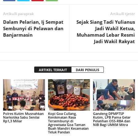
Artikulli paraprak
Artikulli tjetër
Dalam Pelarian, Ij Sempat
Sejak Siang Tadi Yulianus
Sembunyi di Pelawan dan
Jadi Wakil Ketua,
Banjarmasin
Muhammad Lebar Resmi
Jadi Wakil Rakyat
ARTIKEL TERKAIT
DARI PENULIS
Polres Kutim Musnahkan
Kopi Goa Cullang,
Gandeng DPMPTSP
Narkotika Sabu Senilai
Kenikmatan Rasa
Kutim, LPB Pama Gelar
Rp1,3 Miliar
Tersembunyi di
Pelatihan OSS-RBA dan
Agrowisata Goa Taman
NIB Bagi UMKM Mitra
Buah Mandiri Kecamatan
Teluk Pandan