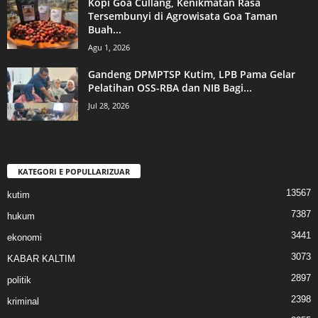
Kopi Goa Cullang, Kenikmatan Rasa
Tersembunyi di Agrowisata Goa Taman
Buah...
Agu 1, 2026
Gandeng DPMPTSP Kutim, LPB Pama Gelar
Pelatihan OSS-RBA dan NIB Bagi...
Jul 28, 2026
KATEGORI E POPULLARIZUAR
13567
kutim
7387
hukum
3441
ekonomi
3073
KABAR KALTIM
2897
politik
2398
kriminal