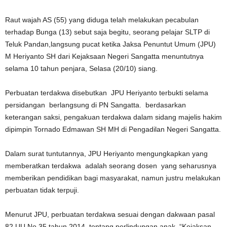
Raut wajah AS (55) yang diduga telah melakukan pecabulan
terhadap Bunga (13) sebut saja begitu, seorang pelajar SLTP di
Teluk Pandan,langsung pucat ketika Jaksa Penuntut Umum (JPU)
M Heriyanto SH dari Kejaksaan Negeri Sangatta menuntutnya
selama 10 tahun penjara, Selasa (20/10) siang.
Perbuatan terdakwa disebutkan JPU Heriyanto terbukti selama
persidangan berlangsung di PN Sangatta. berdasarkan
keterangan saksi, pengakuan terdakwa dalam sidang majelis hakim
dipimpin Tornado Edmawan SH MH di Pengadilan Negeri Sangatta.
Dalam surat tuntutannya, JPU Heriyanto mengungkapkan yang
memberatkan terdakwa adalah seorang dosen yang seharusnya
memberikan pendidikan bagi masyarakat, namun justru melakukan
perbuatan tidak terpuji.
Menurut JPU, perbuatan terdakwa sesuai dengan dakwaan pasal
82 UU No 35 tahun 2014, tentang perlindungan anak. “Kejaksan