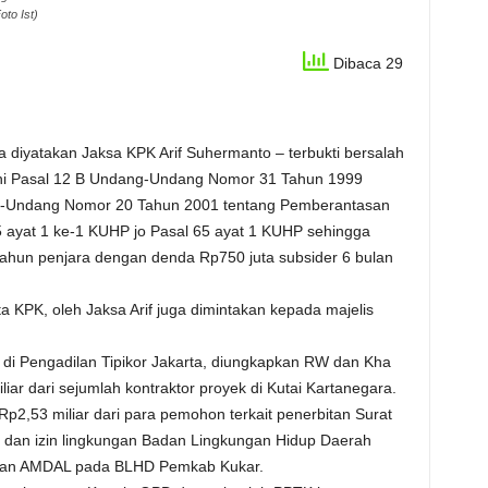
oto Ist)
Dibaca 29
 diyatakan Jaksa KPK Arif Suhermanto – terbukti bersalah
ni Pasal 12 B Undang-Undang Nomor 31 Tahun 1999
g-Undang Nomor 20 Tahun 2001 tentang Pemberantasan
55 ayat 1 ke-1 KUHP jo Pasal 65 ayat 1 KUHP sehingga
tahun penjara dengan denda Rp750 juta subsider 6 bulan
ita KPK, oleh Jaksa Arif juga dimintakan kepada majelis
) di Pengadilan Tipikor Jakarta, diungkapkan RW dan Kha
iar dari sejumlah kontraktor proyek di Kutai Kartanegara.
Rp2,53 miliar dari para pemohon terkait penerbitan Surat
dan izin lingkungan Badan Lingkungan Hidup Daerah
bitan AMDAL pada BLHD Pemkab Kukar.