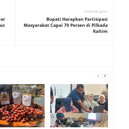
Artikulli tjetër
bar
Bupati Harapkan Partisipasi
lus
Masyarakat Capai 70 Persen di Pilkada
Kaltim