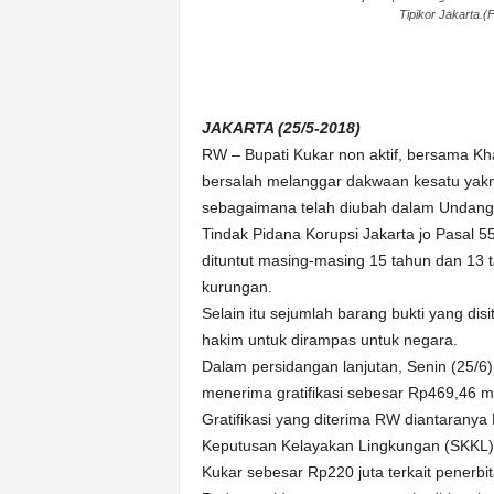
Tipikor Jakarta.(F
n
&
A
k
u
JAKARTA (25/5-2018)
r
RW – Bupati Kukar non aktif, bersama Kha
a
bersalah melanggar dakwaan kesatu yak
t
sebagaimana telah diubah dalam Undan
Tindak Pidana Korupsi Jakarta jo Pasal 
dituntut masing-masing 15 tahun dan 13 
kurungan.
Selain itu sejumlah barang bukti yang dis
hakim untuk dirampas untuk negara.
Dalam persidangan lanjutan, Senin (25/6
menerima gratifikasi sebesar Rp469,46 mil
Gratifikasi yang diterima RW diantaranya 
Keputusan Kelayakan Lingkungan (SKKL) 
Kukar sebesar Rp220 juta terkait pener