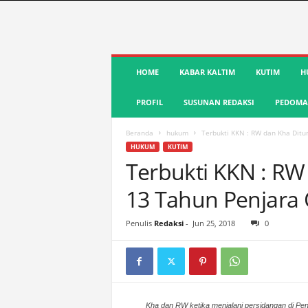
S
HOME
KABAR KALTIM
KUTIM
H
u
a
PROFIL
SUSUNAN REDAKSI
PEDOMAN
r
a
K
Beranda
hukum
Terbukti KKN : RW dan Kha Ditun
u
HUKUM
KUTIM
t
Terbukti KKN : RW
i
13 Tahun Penjara 
m
|
T
Penulis
Redaksi
-
Jun 25, 2018
0
e
r
d
e
p
a
Kha dan RW ketika menjalani persidangan di Pen