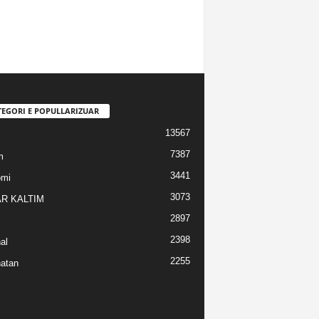
TEGORI E POPULLARIZUAR
13567
7387
m
3441
omi
3073
R KALTIM
2897
2398
al
2255
atan