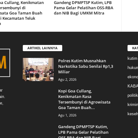
oa Cullang, Kenikmatan
Gandeng DPMPTSP Kutim, LPB
ersembunyi di
Pama Gelar Pelatihan OSS-RBA
sata Goa Taman Buah
dan NIB Bagi UMKM Mitra
i Kecamatan Teluk
n
ARTIKEL LAINNYA
KA
kutim
Polres Kutim Musnahkan
Narkotika Sabu Senilai Rp1,3
huku
Miliar
ekon
Agu 2, 2026
KABA
ar
Kopi Goa Cullang,
politik
Kenikmatan Rasa
in.
Tersembunyi di Agrowisata
e,
krimin
Goa Taman Buah...
keseh
Agu 1, 2026
Gandeng DPMPTSP Kutim,
LPB Pama Gelar Pelatihan
OSS-RBA dan NIB Bagi...