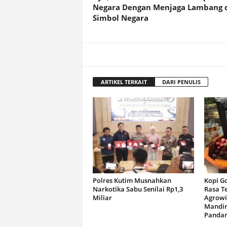
Negara Dengan Menjaga Lambang 
Simbol Negara
ARTIKEL TERKAIT
DARI PENULIS
Polres Kutim Musnahkan
Kopi G
Narkotika Sabu Senilai Rp1,3
Rasa T
Miliar
Agrowi
Mandir
Panda