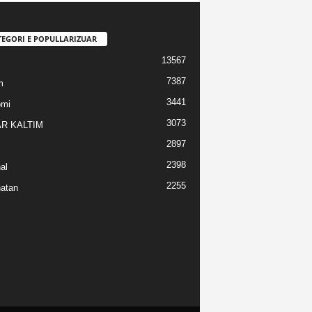
TEGORI E POPULLARIZUAR
13567
7387
m
3441
omi
3073
R KALTIM
2897
2398
al
2255
atan