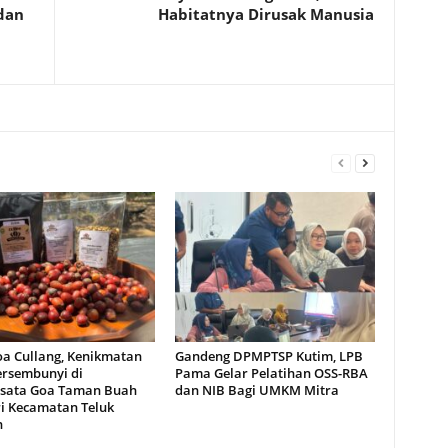
dan
Habitatnya Dirusak Manusia
oa Cullang, Kenikmatan
Gandeng DPMPTSP Kutim, LPB
ersembunyi di
Pama Gelar Pelatihan OSS-RBA
sata Goa Taman Buah
dan NIB Bagi UMKM Mitra
i Kecamatan Teluk
n