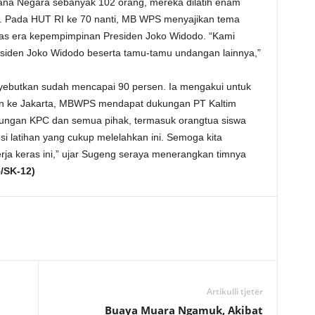
na Negara sebanyak 102 orang, mereka dilatih enam
si. Pada HUT RI ke 70 nanti, MB WPS menyajikan tema
tas era kepempimpinan Presiden Joko Widodo. “Kami
iden Joko Widodo beserta tamu-tamu undangan lainnya,”
yebutkan sudah mencapai 90 persen. Ia mengakui untuk
tan ke Jakarta, MBWPS mendapat dukungan PT Kaltim
ukungan KPC dan semua pihak, termasuk orangtua siswa
 latihan yang cukup melelahkan ini. Semoga kita
rja keras ini,” ujar Sugeng seraya menerangkan timnya
/SK-12)
Artikulli tjetër
Buaya Muara Ngamuk, Akibat