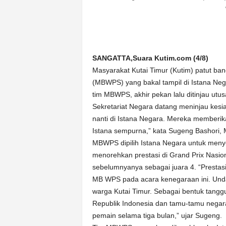
n
&
A
k
u
SANGATTA,Suara Kutim.com (4/8)
r
Masyarakat Kutai Timur (Kutim) patut ba
a
(MBWPS) yang bakal tampil di Istana Ne
t
tim MBWPS, akhir pekan lalu ditinjau utu
Sekretariat Negara datang meninjau kes
nanti di Istana Negara. Mereka memberi
Istana sempurna,” kata Sugeng Bashori,
MBWPS dipilih Istana Negara untuk men
menorehkan prestasi di Grand Prix Nasion
sebelumnyanya sebagai juara 4. “Prestas
MB WPS pada acara kenegaraan ini. Und
warga Kutai Timur. Sebagai bentuk tangg
Republik Indonesia dan tamu-tamu nega
pemain selama tiga bulan,” ujar Sugeng.