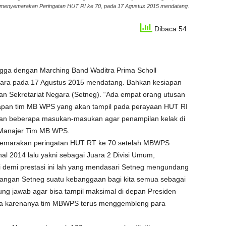
menyemarakan Peringatan HUT RI ke 70, pada 17 Agustus 2015 mendatang.
Dibaca 54
ngga dengan Marching Band Waditra Prima Scholl
gara pada 17 Agustus 2015 mendatang. Bahkan kesiapan
san Sekretariat Negara (Setneg). “Ada empat orang utusan
iapan tim MB WPS yang akan tampil pada perayaan HUT RI
kan beberapa masukan-masukan agar penampilan kelak di
 Manajer Tim MB WPS.
yemarakan peringatan HUT RT ke 70 setelah MBWPS
al 2014 lalu yakni sebagai Juara 2 Divisi Umum,
i demi prestasi ini lah yang mendasari Setneg mengundang
angan Setneg suatu kebanggaan bagi kita semua sebagai
ung jawab agar bisa tampil maksimal di depan Presiden
ra karenanya tim MBWPS terus menggembleng para