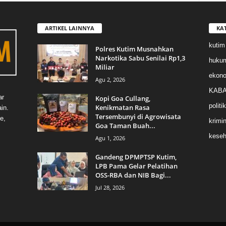
ARTIKEL LAINNYA
KA
kutim
Polres Kutim Musnahkan
Narkotika Sabu Senilai Rp1,3
huku
Miliar
ekon
Agu 2, 2026
KABA
ar
Kopi Goa Cullang,
politik
Kenikmatan Rasa
in.
Tersembunyi di Agrowisata
e,
krimin
Goa Taman Buah...
keseh
Agu 1, 2026
Gandeng DPMPTSP Kutim,
LPB Pama Gelar Pelatihan
OSS-RBA dan NIB Bagi...
Jul 28, 2026