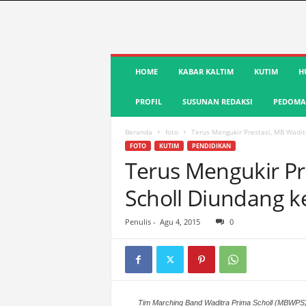
S
HOME
KABAR KALTIM
KUTIM
H
u
a
PROFIL
SUSUNAN REDAKSI
PEDOMAN
r
a
K
Beranda
foto
Terus Mengukir Prestasi, MB Wadit
u
FOTO
KUTIM
PENDIDIKAN
t
Terus Mengukir Pr
i
Scholl Diundang k
m
|
T
Penulis
-
Agu 4, 2015
0
e
r
d
e
p
Tim Marching Band Waditra Prima Scholl (MBWPS) 
a