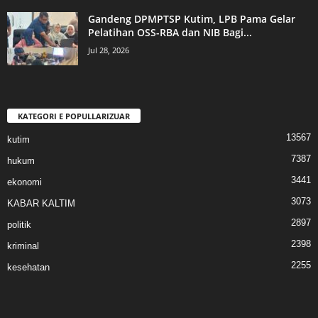
Gandeng DPMPTSP Kutim, LPB Pama Gelar
Pelatihan OSS-RBA dan NIB Bagi...
Jul 28, 2026
KATEGORI E POPULLARIZUAR
13567
kutim
7387
hukum
3441
ekonomi
3073
KABAR KALTIM
2897
politik
2398
kriminal
2255
kesehatan