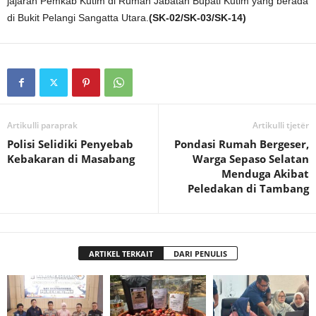
jajaran Pemkab Kutim di Rumah Jabatan Bupati Kutim yang berada
di Bukit Pelangi Sangatta Utara.
(SK-02/SK-03/SK-14)
Artikulli paraprak
Artikulli tjetër
Polisi Selidiki Penyebab
Pondasi Rumah Bergeser,
Kebakaran di Masabang
Warga Sepaso Selatan
Menduga Akibat
Peledakan di Tambang
ARTIKEL TERKAIT
DARI PENULIS