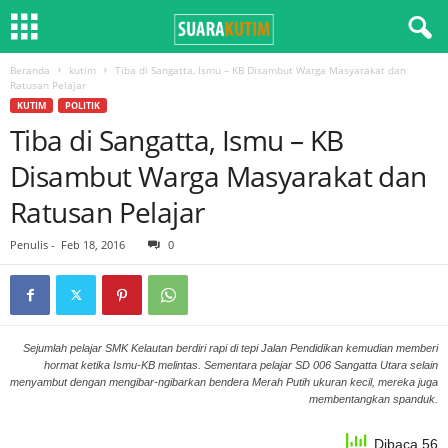
Beranda
kutim
Tiba di Sangatta, Ismu – KB Disambut Warga Masyarakat dan
Ratusan Pelajar
KUTIM
POLITIK
Tiba di Sangatta, Ismu – KB
Disambut Warga Masyarakat dan
Ratusan Pelajar
Penulis
-
Feb 18, 2016
0
Sejumlah pelajar SMK Kelautan berdiri rapi di tepi Jalan Pendidikan kemudian memberi
hormat ketika Ismu-KB melintas. Sementara pelajar SD 006 Sangatta Utara selain
menyambut dengan mengibar-ngibarkan bendera Merah Putih ukuran kecil, mereka juga
membentangkan spanduk.
Dibaca 56