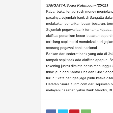
k
SANGATTA,Suara Kutim.com (25/11)
u
Kabar bakal terjadi rush money menjelang 
r
a
pasalnya sejumlah bank di Sangatta dalam 
t
melakukan penarikan besar-besaran, ter
Sejumlah pegawai bank ternama kepada S
aktifitas penarikan besar-besaran seperti
terbilang sepi meski mendekati hari gaji
seorang pegawai bank nasional.
Bahkan dari sederet bank yang ada di Ja
tampak sepi tidak ada aktifitas apapun
rekening justru diminta harus menunggu 
tidak jauh dari Kantor Pos dan Giro Sangat
turun,” kata petugas jaga pintu ketika d
Catatan Suara Kutim.com dari sejumlah ban
melayani nasabah yakni Bank Mandiri, BC