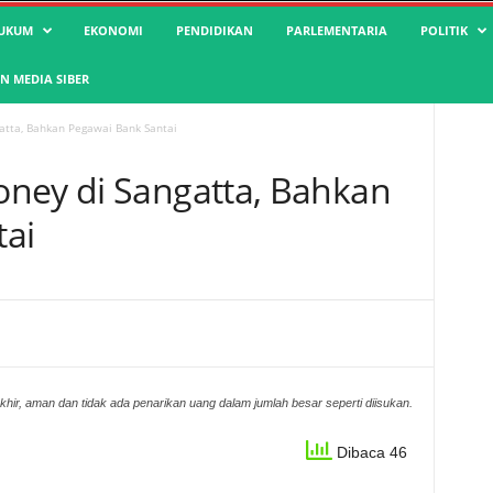
UKUM
EKONOMI
PENDIDIKAN
PARLEMENTARIA
POLITIK
 MEDIA SIBER
atta, Bahkan Pegawai Bank Santai
ney di Sangatta, Bahkan
tai
akhir, aman dan tidak ada penarikan uang dalam jumlah besar seperti diisukan.
Dibaca 46