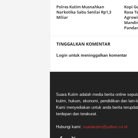
Polres Kutim Musnahkan
Kopi G
Narkotika Sabu Senilai Rp1,3
Rasa T
Miliar
Agrowi
Mandir
Panda
TINGGALKAN KOMENTAR
Login untuk meninggalkan komentar
Suara Kutim adalah media berita online seput
kutim, hukum, ekonomi, pendidikan dan lain-la
Kami menyediakan untuk anda berita terupdat
terdepan dan terakurat.
Hubungi kami:
suarakutim@yahoo.co.id