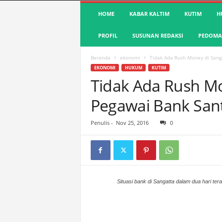
S
HOME
KABAR KALTIM
KUTIM
H
u
a
PROFIL
SUSUNAN REDAKSI
PEDOMAN
r
a
K
Beranda
ekonomi
Tidak Ada Rush Money di Sang
u
EKONOMI
HUKUM
KUTIM
t
Tidak Ada Rush Mo
i
Pegawai Bank San
m
|
T
Penulis
-
Nov 25, 2016
0
e
r
d
e
p
a
Situasi bank di Sangatta dalam dua hari ter
n
&
A