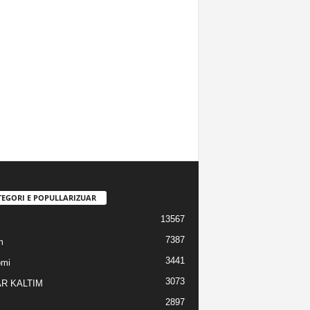
TEGORI E POPULLARIZUAR
13567
7387
m
3441
omi
3073
R KALTIM
2897