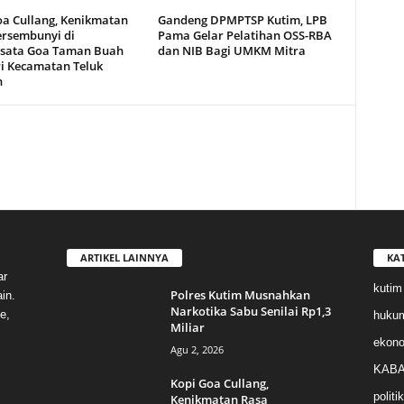
oa Cullang, Kenikmatan
Gandeng DPMPTSP Kutim, LPB
ersembunyi di
Pama Gelar Pelatihan OSS-RBA
sata Goa Taman Buah
dan NIB Bagi UMKM Mitra
i Kecamatan Teluk
n
ARTIKEL LAINNYA
KA
ar
kutim
Polres Kutim Musnahkan
in.
Narkotika Sabu Senilai Rp1,3
e,
huku
Miliar
ekon
Agu 2, 2026
KABA
Kopi Goa Cullang,
politik
Kenikmatan Rasa