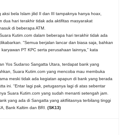
aksi bela Islam jilid II dan III tampaknya hanya hoax,
dua hari terakhir tidak ada aktifitas masyarakat
masuk di beberapa ATM.
uara Kutim.com dalam beberapa hari terakhir tidak ada
 dikabarkan. “Semua berjalan lancar dan biasa saja, bahkan
an karyawan PT KPC serta perusahaan lainnya,” kata
lan Yos Sudarso Sangatta Utara, terdapat bank yang
. Bahkan, Suara Kutim.com yang mencoba mau membuka
lama meski tidak ada kegiatan apapun di bank yang berada
ta ini. “Entar lagi pak, petugasnya lagi di atas sebentar
itanya Suara Kutim.com yang sudah menanti setengah jam.
k yang ada di Sangatta yang aktfiitasnya terbilang tinggi
A, Bank Kaltim dan BRI.
(SK13)