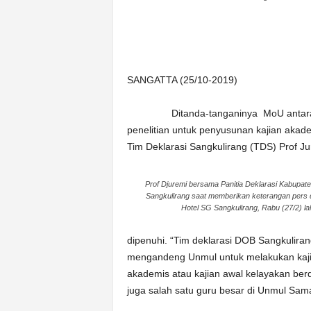
n
&
A
k
u
SANGATTA (25/10-2019)
r
a
Ditanda-tanganinya MoU antara Pemk
t
penelitian untuk penyusunan kajian akad
Tim Deklarasi Sangkulirang (TDS) Prof Ju
Prof Djuremi bersama Panitia Deklarasi Kabupat
Sangkulirang saat memberikan keterangan pers 
Hotel SG Sangkulirang, Rabu (27/2) la
dipenuhi. “Tim deklarasi DOB Sangkulir
mengandeng Unmul untuk melakukan kajia
akademis atau kajian awal kelayakan ber
juga salah satu guru besar di Unmul Sam