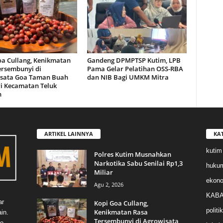
oa Cullang, Kenikmatan
Gandeng DPMPTSP Kutim, LPB
ersembunyi di
Pama Gelar Pelatihan OSS-RBA
sata Goa Taman Buah
dan NIB Bagi UMKM Mitra
i Kecamatan Teluk
n
ARTIKEL LAINNYA
KA
kutim
Polres Kutim Musnahkan
Narkotika Sabu Senilai Rp1,3
huku
Miliar
ekon
Agu 2, 2026
KABA
ar
Kopi Goa Cullang,
politik
Kenikmatan Rasa
in.
Tersembunyi di Agrowisata
e,