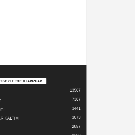
TEGORI E POPULLARIZUAR
13567
7387
m
3441
omi
3073
R KALTIM
2897