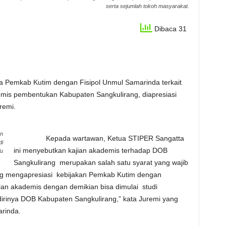
serta sejumlah tokoh masyarakat.
Dibaca 31
ab Kutim dengan Fisipol Unmul Samarinda terkait
emis pembentukan Kabupaten Sangkulirang, diapresiasi
remi.
en
Kepada wartawan, Ketua STIPER Sangatta
di
ini menyebutkan kajian akademis terhadap DOB
lu
Sangkulirang merupakan salah satu syarat yang wajib
ang mengapresiasi kebijakan Pemkab Kutim dengan
n akademis dengan demikian bisa dimulai studi
dirinya DOB Kabupaten Sangkulirang,” kata Juremi yang
arinda.