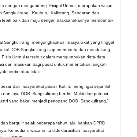
im dengan mengandeng Fisipol Unmul, merupakan wujud
n Sangkulirang, Kaubun, Kaliorang, Sandaran dan
 lebih baik dan maju dengan dilaksanakannya membentuk
al Sangkulirang, mengungkapkan masyarakat yang tinggal
l bakal DOB Sangkulirang siap membantu dan mendukung
im Fisip Unmul tersebut dalam mengumpukan data-data,
asi dan masukan bagi pusat untuk menentukan langkah
k berdiri atau tidak.
esar dari masyarakat pesisir Kutim, mengingat sejumlah
 nantinya DOB Sangkulirang berdiri. Mulai dari potensi
dustri yang bakal menjadi penopang DOB Sangkulirang,”
ah bergulir sejak beberapa tahun lalu, bahkan DPRD
nya. Kemudian, wacana itu dideklarasikan masyarakat