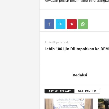
kawasan pesisir belum lama ini di Sangk
Artikulli paraprak
Lebih 100 Ijin Dilimpahkan ke DP
Redaksi
ARTIKEL TERKAIT
DARI PENULIS