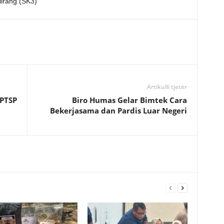
ulirang.(SK3)
Artikulli tjetër
MPTSP
Biro Humas Gelar Bimtek Cara
Bekerjasama dan Pardis Luar Negeri