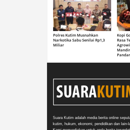
Polres Kutim Musnahkan
Kopi G
Narkotika Sabu Senilai Rp1,3
Rasa T
Miliar
Agrowi
Mandir
Panda
Suara Kutim adalah media berita online seput
kutim, hukum, ekonomi, pendidikan dan lain-la
Kami menyediakan untuk anda berita terupdat