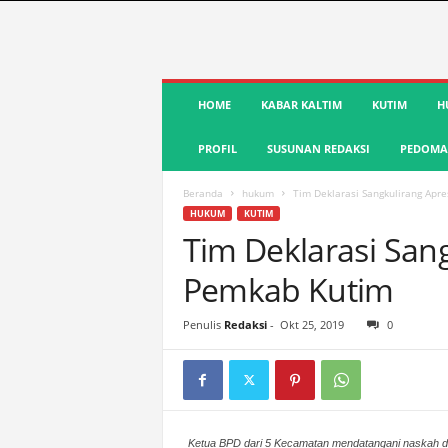
S
HOME
KABAR KALTIM
KUTIM
H
u
a
PROFIL
SUSUNAN REDAKSI
PEDOMAN
r
a
K
Beranda
hukum
Tim Deklarasi Sangkulirang Apr
u
HUKUM
KUTIM
t
Tim Deklarasi Sang
i
Pemkab Kutim
m
|
T
Penulis
Redaksi
-
Okt 25, 2019
0
e
r
d
e
p
Ketua BPD dari 5 Kecamatan mendatangani naskah d
a