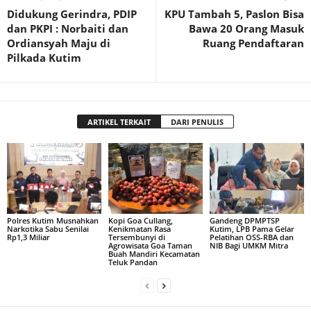
Didukung Gerindra, PDIP
KPU Tambah 5, Paslon Bisa
dan PKPI : Norbaiti dan
Bawa 20 Orang Masuk
Ordiansyah Maju di
Ruang Pendaftaran
Pilkada Kutim
ARTIKEL TERKAIT
DARI PENULIS
Polres Kutim Musnahkan
Kopi Goa Cullang,
Gandeng DPMPTSP
Narkotika Sabu Senilai
Kenikmatan Rasa
Kutim, LPB Pama Gelar
Rp1,3 Miliar
Tersembunyi di
Pelatihan OSS-RBA dan
Agrowisata Goa Taman
NIB Bagi UMKM Mitra
Buah Mandiri Kecamatan
Teluk Pandan