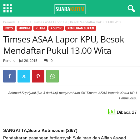
Beranda
foto
Timses ASAA Lapor KPU, Besok Mendaftar Pukul 13.00 Wita
FOTO
HUKUM
KUTIM
POLITIK
PEMILIHAN BUPATI
Timses ASAA Lapor KPU, Besok
Mendaftar Pukul 13.00 Wita
Penulis
-
Jul 26, 2015
0
Achmad Supriyadi (No 3 dari kiri) menyerahkan SK Timses ASAA kepada Ketua KPU
Fahmi Idris.
Dibaca 27
SANGATTA,Suara Kutim.com (26/7)
Pendaftaran pasangan Ardiansyah Sulaiman dan Alfian Aswad