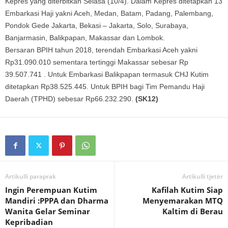
Kepres yang diterbitkan Selasa (10/4). Dalam Kepres ditetapkan 13
Embarkasi Haji yakni Aceh, Medan, Batam, Padang, Palembang,
Pondok Gede Jakarta, Bekasi – Jakarta, Solo, Surabaya,
Banjarmasin, Balikpapan, Makassar dan Lombok.
Bersaran BPIH tahun 2018, terendah Embarkasi Aceh yakni
Rp31.090.010 sementara tertinggi Makassar sebesar Rp
39.507.741 . Untuk Embarkasi Balikpapan termasuk CHJ Kutim
ditetapkan Rp38.525.445. Untuk BPIH bagi Tim Pemandu Haji
Daerah (TPHD) sebesar Rp66.232.290.
(SK12)
Artikulli paraprak
Artikulli tjetër
Ingin Perempuan Kutim
Kafilah Kutim Siap
Mandiri :PPPA dan Dharma
Menyemarakan MTQ
Wanita Gelar Seminar
Kaltim di Berau
Kepribadian