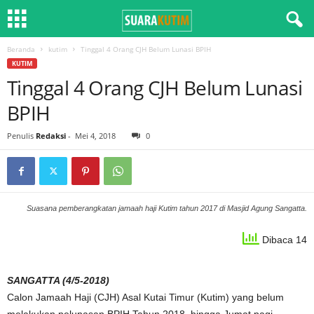
Beranda
kutim
Tinggal 4 Orang CJH Belum Lunasi BPIH
KUTIM
Tinggal 4 Orang CJH Belum Lunasi
BPIH
Penulis
Redaksi
-
Mei 4, 2018
0
Suasana pemberangkatan jamaah haji Kutim tahun 2017 di Masjid Agung Sangatta.
Dibaca 14
SANGATTA (4/5-2018)
Calon Jamaah Haji (CJH) Asal Kutai Timur (Kutim) yang belum