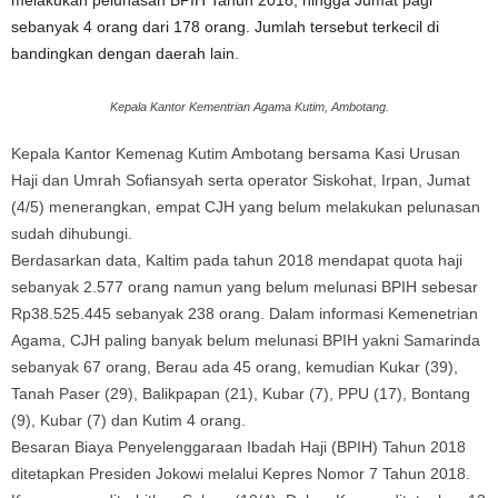
melakukan pelunasan BPIH Tahun 2018, hingga Jumat pagi
sebanyak 4 orang dari 178 orang. Jumlah tersebut terkecil di
bandingkan dengan daerah lain.
Kepala Kantor Kementrian Agama Kutim, Ambotang.
Kepala Kantor Kemenag Kutim Ambotang bersama Kasi Urusan
Haji dan Umrah Sofiansyah serta operator Siskohat, Irpan, Jumat
(4/5) menerangkan, empat CJH yang belum melakukan pelunasan
sudah dihubungi.
Berdasarkan data, Kaltim pada tahun 2018 mendapat quota haji
sebanyak 2.577 orang namun yang belum melunasi BPIH sebesar
Rp38.525.445 sebanyak 238 orang. Dalam informasi Kemenetrian
Agama, CJH paling banyak belum melunasi BPIH yakni Samarinda
sebanyak 67 orang, Berau ada 45 orang, kemudian Kukar (39),
Tanah Paser (29), Balikpapan (21), Kubar (7), PPU (17), Bontang
(9), Kubar (7) dan Kutim 4 orang.
Besaran Biaya Penyelenggaraan Ibadah Haji (BPIH) Tahun 2018
ditetapkan Presiden Jokowi melalui Kepres Nomor 7 Tahun 2018.