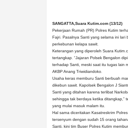
n
&
A
k
SANGATTA,Suara Kutim.com (13/12)
u
Pekerjaan Rumah (PR) Polres Kutim terhad
r
Fajri. Pasalnya Santi yang selama ini lar
a
perkebunan kelapa sawit.
t
Keterangan yang diperoleh Suara Kutim.c
tertangkap. “Jajaran Polsek Bengalon di
terhadap Santi, meski saat itu tugas lai
AKBP Anang Triwidiandoko.
Usaha keras memburu Santi berbuah mani
dikebun sawit. Kapolsek Bengalon J Sia
Santi yang ditahan karena terlibat Narko
sehingga tak berdaya ketika ditangkap,”
yang mulai masuk malam itu.
Hal sama diceritakan Kasatreskrim Polr
tersenyum dengan sudah 15 orang tahana
Santi, kini tim Buser Polres Kutim membur