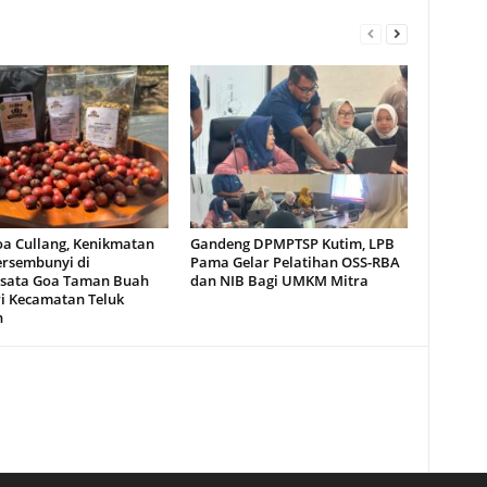
oa Cullang, Kenikmatan
Gandeng DPMPTSP Kutim, LPB
ersembunyi di
Pama Gelar Pelatihan OSS-RBA
sata Goa Taman Buah
dan NIB Bagi UMKM Mitra
i Kecamatan Teluk
n