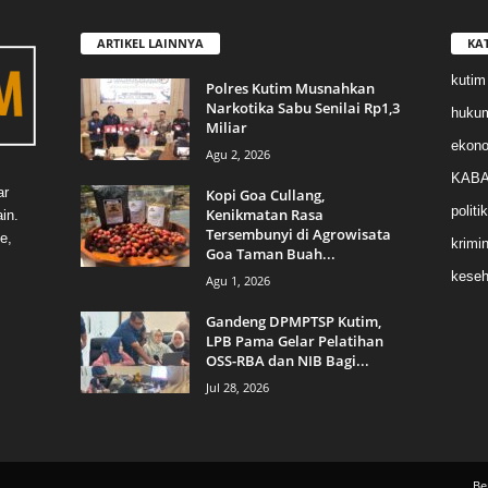
ARTIKEL LAINNYA
KA
kutim
Polres Kutim Musnahkan
Narkotika Sabu Senilai Rp1,3
huku
Miliar
ekon
Agu 2, 2026
KABA
ar
Kopi Goa Cullang,
politik
Kenikmatan Rasa
in.
Tersembunyi di Agrowisata
e,
krimin
Goa Taman Buah...
keseh
Agu 1, 2026
Gandeng DPMPTSP Kutim,
LPB Pama Gelar Pelatihan
OSS-RBA dan NIB Bagi...
Jul 28, 2026
Be