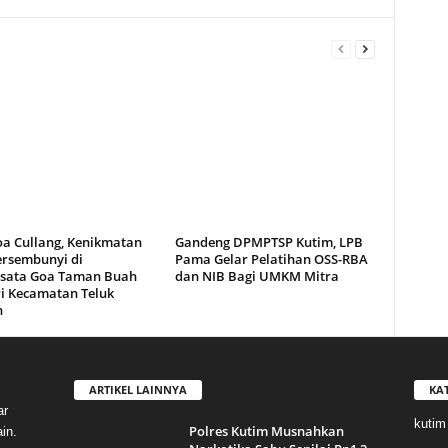
oa Cullang, Kenikmatan
Gandeng DPMPTSP Kutim, LPB
ersembunyi di
Pama Gelar Pelatihan OSS-RBA
sata Goa Taman Buah
dan NIB Bagi UMKM Mitra
i Kecamatan Teluk
n
ARTIKEL LAINNYA
KA
ar
kutim
Polres Kutim Musnahkan
in.