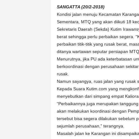
k
SANGATTA (20/2-2018)
u
r
Kondisi jalan menuju Kecamatan Karanga
a
Sementara, MTQ yang akan diikuti 18 kec
t
Sekretaris Daerah (Sekda) Kutim Irawansy
berat sehingga perlu perbaikan segera. 
perbaikan titik-titik yang rusak berat, ma
ditanya wartawan seputar persiapan MTQ
Menurutnya, jika PU ada keterbatasan u
berkoordinasi dengan perusahaan sekitar
rusak.
Namun sayangya, ruas jalan yang rusak saa
Kepada Suara Kutim.com yang mengkonfir
menyebutkan dari simpang empat Kaliora
“Perbaikannya juga merupakan tanggung 
akan melakukan koordinasi dengan Pemp
tersebut bisa segera dilakukan sebelum
sejumlah perusahaan,” terangnya.
Masalah jalan ke Karangan ini disampai