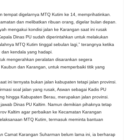
n tempat digelarnya MTQ Kutim ke 14, memprihatinkan.
amatan dan melibatkan ribuan orang, digelar bulan depan.
ah mengakui kondisi jalan ke Karangan saat ini rusak
“Kepala Dinas PU sudah diperintahkan untuk melakukan
salahnya MTQ Kutim tinggal sebulan lagi,” terangnya ketika
 dan kendala yang hadapi.
ntuk mengerahkan peralatan disarankan segera
 Kaubun dan Karangan, untuk memperbaiki titik yang
t ini ternyata bukan jalan kabupaten tetapi jalan provinsi.
masi soal jalan yang rusak, Aswan sebagai Kadis PU
ng hingga Kabupaten Berau, merupakan jalan provinsi.
jawab Dinas PU Kaltim. Namun demikian pihaknya tetap
rov Kaltim agar perbaikan ke Kecamatan Karangan
 pelaksanaan MTQ Kutim, termasuk meminta bantuan
kan Camat Karangan Suharman belum lama ini, ia berharap