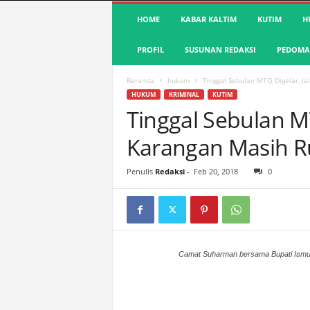
S
HOME
KABAR KALTIM
KUTIM
H
u
a
PROFIL
SUSUNAN REDAKSI
PEDOMAN
r
a
K
Beranda
hukum
Tinggal Sebulan MTQ Digelar, J
u
HUKUM
KRIMINAL
KUTIM
t
Tinggal Sebulan MT
i
Karangan Masih R
m
|
T
Penulis
Redaksi
-
Feb 20, 2018
0
e
r
d
e
p
a
Camat Suharman bersama Bupati Ism
n
&
A