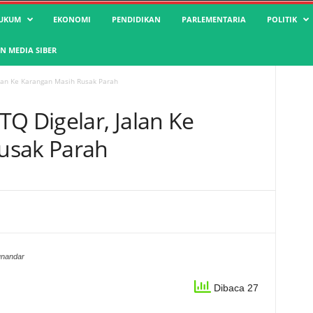
UKUM
EKONOMI
PENDIDIKAN
PARLEMENTARIA
POLITIK
 MEDIA SIBER
alan Ke Karangan Masih Rusak Parah
Q Digelar, Jalan Ke
usak Parah
unandar
Dibaca 27