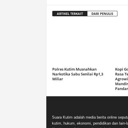
ARTIKEL TERKAIT
DARI PENULIS
Polres Kutim Musnahkan
Kopi G
Narkotika Sabu Senilai Rp1,3
Rasa T
Miliar
Agrowi
Mandir
Panda
Suara Kutim adalah media berita online seput
kutim, hukum, ekonomi, pendidikan dan lain-la