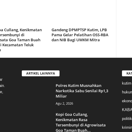
oa Cullang, Kenikmatan
Gandeng DPMPTSP Kutim, LPB
ersembunyi di
Pama Gelar Pelatihan OSS-RBA
sata Goa Taman Buah
dan NIB Bagi UMKM Mitra
i Kecamatan Teluk
n
ARTIKEL LAINNYA
KA
ar
kutim
Polres Kutim Musnahkan
in.
Narkotika Sabu Senilai Rp1,3
e,
huku
Miliar
ekon
Agu 2, 2026
KABA
Kopi Goa Cullang,
politik
Kenikmatan Rasa
Tersembunyi di Agrowisata
krimin
Goa Taman Buah...