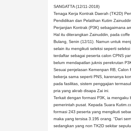
k
SANGATTA (12/11-2018)
u
r
Tenaga Kerja Kontrak Daerah (TK2D) Pe
a
Pendidikan dan Pelatihan Kutim Zainudd
t
Perjanjian Kontrak (P3K) sebagaimana 
Hal itu diterangkan Zainuddin, pada cof
Bulang, Senin (12/11). Namun untuk menja
selain itu mengikuti seleksi seperti sele
terdaftar sebagai peserta calon CPNS yang
belum mendapatlan juknis perekrutan P3K
Sesuai penjelasan Kemenpan RB, Calon P
bekerja sama seperti PNS, karenanya k
pada fasilitas, sistem penggajian termasu
pria yang akrab disapa Zai ini.
Terkait dengan formasi P3K, ia mengaku 
pemerintah pusat. Kepada Suara Kutim.
formasi 243 peserta yang mengikuti seba
maka yang tersisa 3.195 orang. “Dari s
sedangkan yang non TK2D sekitar sepuluh