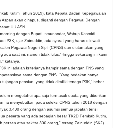
mkab Kutim Tahun 2019), kata Kepala Badan Kepegawaian
in Aspan akan dihapus, diganti dengan Pegawai Dengan
amanat UU ASN.
fe morning dengan Bupati Ismunandar, Wabup Kasmidi
di P3K, ujar Zainuddin, ada syarat yang harus dilewati
ksi calon Pegawai Negeri Sipil (CPNS) dan diutamakan yang
 ada saat ini, namun tidak lulus.”Hingga sekarang ini kami
,” katanya.
3K ini adalah kriterianya hampir sama dengan PNS yang
ompetensinya sama dengan PNS. “Yang bedakan hanya
k tujangan pensiun, yang tidak dimiliki tenaga P3K,” beber
belum mengetahui apa saja termasuk quota yang diberikan
com ia menyebutkan pada seleksi CPNS tahun 2018 dengan
nyak 3.438 orang dengan asumsi semua jabatan terisi
emua peserta yang ada sebagian besar TK2D Pemkab Kutim,
 persen atau sekitar 300 orang,” terang Zainuddin.(SK2)