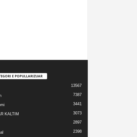
TEGORI E POPULLARIZUAR
13567
7387
m
3441
omi
3073
R KALTIM
2897
2398
al