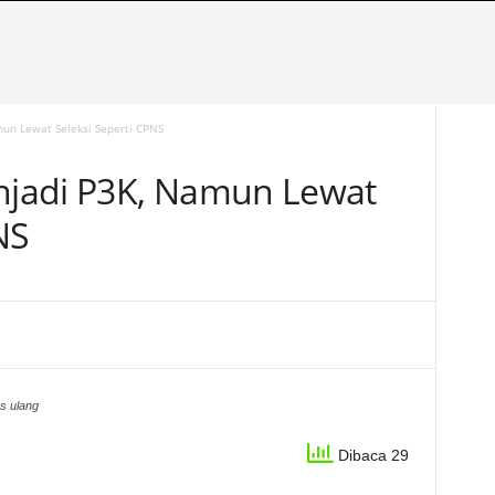
un Lewat Seleksi Seperti CPNS
jadi P3K, Namun Lewat
NS
s ulang
Dibaca 29