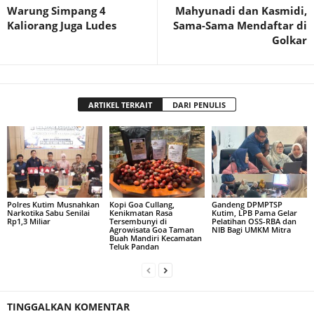
Warung Simpang 4
Mahyunadi dan Kasmidi,
Kaliorang Juga Ludes
Sama-Sama Mendaftar di
Golkar
ARTIKEL TERKAIT
DARI PENULIS
Polres Kutim Musnahkan
Kopi Goa Cullang,
Gandeng DPMPTSP
Narkotika Sabu Senilai
Kenikmatan Rasa
Kutim, LPB Pama Gelar
Rp1,3 Miliar
Tersembunyi di
Pelatihan OSS-RBA dan
Agrowisata Goa Taman
NIB Bagi UMKM Mitra
Buah Mandiri Kecamatan
Teluk Pandan
TINGGALKAN KOMENTAR