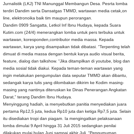
Jurnalistik (LKJ) TNI Manunggal Membangun Desa. Pesrta lomba
terdiri Dandim serta Dansatgas TMMD, wartawan media cetak,on
line, elektronoika baik tim maupun perorangan.
Dandim 0909 Sangatta, Letkol Inf Ibnu Hudaya, kepada Suara
Kutim.com (24/4) menerangkan lomba untuk pers terbuka untuk
wartawan, koresponden,contributor media massa. Kepada
wartawan, karya yang disampaikan tidak dibatasi. “Terpenting telah
dimuat di media massa dengan bentuk karya audio visual berita,
feature, dialog dan talkshow. “Jika ditampilkan di youtube, blog dan
media sosial tidak diakui. Kepada teman-teman wartawan yang
ingin melakukan pengumpulan data seputar TMMD akan dibantu,
sedangak karya tulis yang dilombakan dikirim ke Kodim masing-
masing yang nantinya diteruskan ke Dinas Penerangan Angkatan
Darat,” terang Dandim Ibnu Hudaya.
Menyinggung hadiah, ia menyebutkan panitia menyediakan juara
pertama Rp12,5 juta, kedua Rp10 juta dan ketiga Rp7,5 juta. Selain
itu disediakan tropi dan piagam. Ia mengingatkan pelaksanaan
lomba dimulai 9 April hingga 31 Juli 2015 sedangkan penilai
dilakukan mulai bulan Juni sampai akhir Juli. “Pengumuman