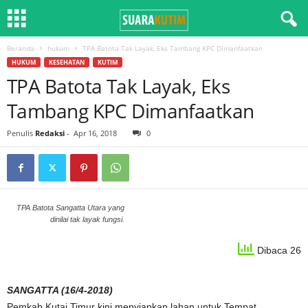
Beranda
hukum
TPA Batota Tak Layak, Eks Tambang KPC Dimanfaatkan
HUKUM
KESEHATAN
KUTIM
TPA Batota Tak Layak, Eks
Tambang KPC Dimanfaatkan
Penulis
Redaksi
-
Apr 16, 2018
0
TPA Batota Sangatta Utara yang
dinilai tak layak fungsi.
Dibaca 26
SANGATTA (16/4-2018)
Pemkab Kutai Timur kini menyiapkan lahan untuk Tempat