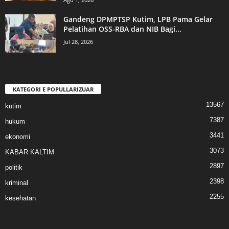
Gandeng DPMPTSP Kutim, LPB Pama Gelar
Pelatihan OSS-RBA dan NIB Bagi...
Jul 28, 2026
KATEGORI E POPULLARIZUAR
13567
kutim
7387
hukum
3441
ekonomi
3073
KABAR KALTIM
2897
politik
2398
kriminal
2255
kesehatan