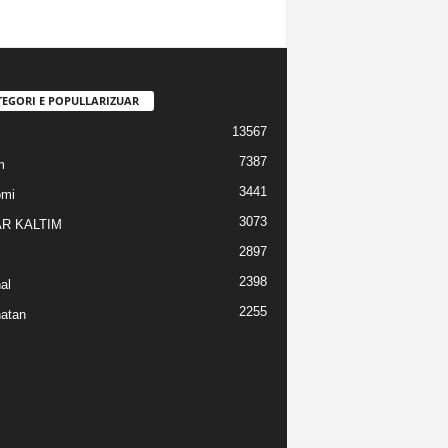
TEGORI E POPULLARIZUAR
13567
7387
m
3441
omi
3073
R KALTIM
2897
2398
al
2255
atan