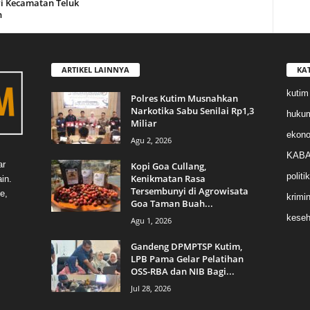
i Kecamatan Teluk
n
ARTIKEL LAINNYA
KA
kutim
Polres Kutim Musnahkan
Narkotika Sabu Senilai Rp1,3
huku
Miliar
ekon
Agu 2, 2026
KABA
ar
Kopi Goa Cullang,
politik
Kenikmatan Rasa
in.
Tersembunyi di Agrowisata
e,
krimin
Goa Taman Buah...
keseh
Agu 1, 2026
Gandeng DPMPTSP Kutim,
LPB Pama Gelar Pelatihan
OSS-RBA dan NIB Bagi...
Jul 28, 2026