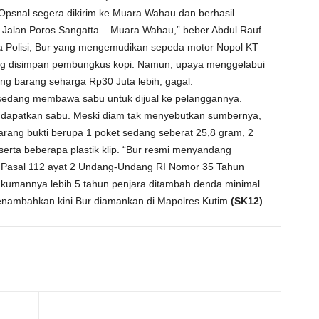
Opsnal segera dikirim ke Muara Wahau dan berhasil
Jalan Poros Sangatta – Muara Wahau,” beber Abdul Rauf.
Polisi, Bur yang mengemudikan sepeda motor Nopol KT
g disimpan pembungkus kopi. Namun, upaya menggelabui
 barang seharga Rp30 Juta lebih, gagal.
sedang membawa sabu untuk dijual ke pelanggannya.
dapatkan sabu. Meski diam tak menyebutkan sumbernya,
arang bukti berupa 1 poket sedang seberat 25,8 gram, 2
erta beberapa plastik klip. “Bur resmi menyandang
o Pasal 112 ayat 2 Undang-Undang RI Nomor 35 Tahun
kumannya lebih 5 tahun penjara ditambah denda minimal
enambahkan kini Bur diamankan di Mapolres Kutim.
(SK12)