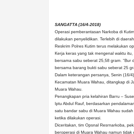
n
&
A
k
SANGATTA (16/4-2018)
u
Operasi pemberantasan Narkoba di Kutim t
r
dilakukan penyelidikan. Terlebih di daera
a
Reskrim Polres Kutim terus melakukan op
t
Kerja keras yang tak mengenal waktu itu
bersama sabu seberat 25,58 gram. “Bur d
bersama barang bukti sabu seberat 25 gr
Dalam keterangan persanya, Senin (16/4
Kecamatan Muara Wahau, ditangkap di Ja
Muara Wahau.
Penangkapan pria kelahiran Barru – Susel
Iptu Abdul Rauf, berdasarkan pendalaman
satu bandar sabu di Muara Wahau sudah 
ketika dilakukan operasi.
Diceritakan, tim Opsnal Resrnarkoba, pe
beroperasi di Muara Wahau namun tidak dise