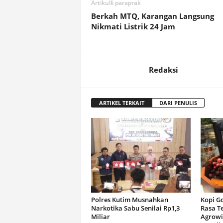
Artikulli paraprak
Berkah MTQ, Karangan Langsung
Nikmati Listrik 24 Jam
Redaksi
ARTIKEL TERKAIT
DARI PENULIS
Polres Kutim Musnahkan
Kopi G
Narkotika Sabu Senilai Rp1,3
Rasa T
Miliar
Agrowi