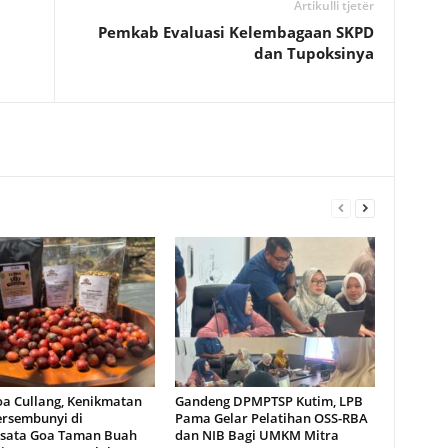
Artikulli tjetër
Pemkab Evaluasi Kelembagaan SKPD
dan Tupoksinya
oa Cullang, Kenikmatan
Gandeng DPMPTSP Kutim, LPB
ersembunyi di
Pama Gelar Pelatihan OSS-RBA
sata Goa Taman Buah
dan NIB Bagi UMKM Mitra