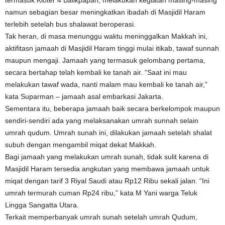
termasuk Kloter 4 Balikpapan, melakukan kegiatan masing-masing
namun sebagian besar meningkatkan ibadah di Masjidil Haram
terlebih setelah bus shalawat beroperasi.
Tak heran, di masa menunggu waktu meninggalkan Makkah ini,
aktifitasn jamaah di Masjidil Haram tinggi mulai itikab, tawaf sunnah
maupun mengaji. Jamaah yang termasuk gelombang pertama,
secara bertahap telah kembali ke tanah air. “Saat ini mau
melakukan tawaf wada, nanti malam mau kembali ke tanah air,”
kata Suparman – jamaah asal embarkasi Jakarta.
Sementara itu, beberapa jamaah baik secara berkelompok maupun
sendiri-sendiri ada yang melaksanakan umrah sunnah selain
umrah qudum. Umrah sunah ini, dilakukan jamaah setelah shalat
subuh dengan mengambil miqat dekat Makkah.
Bagi jamaah yang melakukan umrah sunah, tidak sulit karena di
Masjidil Haram tersedia angkutan yang membawa jamaah untuk
miqat dengan tarif 3 Riyal Saudi atau Rp12 Ribu sekali jalan. “Ini
umrah termurah cuman Rp24 ribu,” kata M Yani warga Teluk
Lingga Sangatta Utara.
Terkait memperbanyak umrah sunah setelah umrah Qudum,