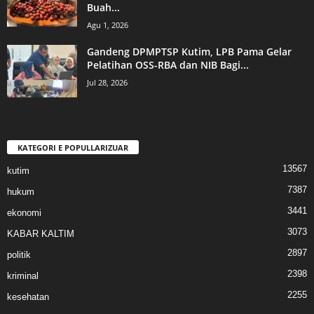
Buah...
Agu 1, 2026
Gandeng DPMPTSP Kutim, LPB Pama Gelar
Pelatihan OSS-RBA dan NIB Bagi...
Jul 28, 2026
KATEGORI E POPULLARIZUAR
13567
kutim
7387
hukum
3441
ekonomi
3073
KABAR KALTIM
2897
politik
2398
kriminal
2255
kesehatan