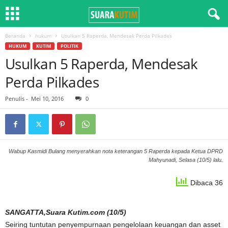
Beranda
hukum
Usulkan 5 Raperda, Mendesak Perda Pilkades
HUKUM
KUTIM
POLITIK
Usulkan 5 Raperda, Mendesak
Perda Pilkades
Penulis
-
Mei 10, 2016
0
Wabup Kasmidi Bulang menyerahkan nota keterangan 5 Raperda kepada Ketua DPRD
Mahyunadi, Selasa (10/5) lalu.
Dibaca 36
SANGATTA,Suara Kutim.com (10/5)
Seiring tuntutan penyempurnaan pengelolaan keuangan dan asset