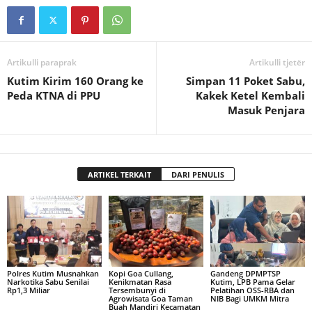
Artikulli paraprak
Artikulli tjetër
Kutim Kirim 160 Orang ke
Simpan 11 Poket Sabu,
Peda KTNA di PPU
Kakek Ketel Kembali
Masuk Penjara
ARTIKEL TERKAIT
DARI PENULIS
Polres Kutim Musnahkan
Kopi Goa Cullang,
Gandeng DPMPTSP
Narkotika Sabu Senilai
Kenikmatan Rasa
Kutim, LPB Pama Gelar
Rp1,3 Miliar
Tersembunyi di
Pelatihan OSS-RBA dan
Agrowisata Goa Taman
NIB Bagi UMKM Mitra
Buah Mandiri Kecamatan