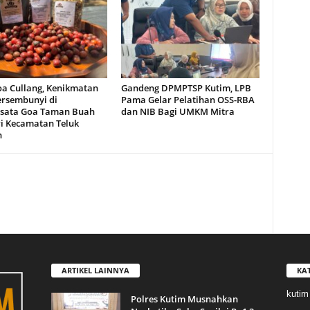
oa Cullang, Kenikmatan
Gandeng DPMPTSP Kutim, LPB
ersembunyi di
Pama Gelar Pelatihan OSS-RBA
sata Goa Taman Buah
dan NIB Bagi UMKM Mitra
i Kecamatan Teluk
n
ARTIKEL LAINNYA
KA
kutim
Polres Kutim Musnahkan