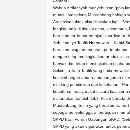
Asmara).
Wabup Ardiansyah menyebutkan “pola lama
muncul menjelang Musrenbang bahkan sete
Ardiansyah tidak bisa dilakukan lagi. “S
lengkap baik di tingkat desa, kecamatan,
harus benar-benar menjadi koordinator d
Sebelumnya Taufik Hermawan – Kabid St
harus menjaga momentum pertumbuhan 
dengan tetap meningkatkan produktivitas
banyak dan tetap meningkatkan usaha p
Selain itu, kata Taufik yang hadir mewak
keseimbangan antara pembangunan ekono
dibidang pendidikan dan kesehatan. “Pen
kebutuhan masyarakat secara luas serta 
diutamakan terlebih-lebih Kutim berada d
Musrenbang Kutim yang berakhir Kamis (1
sebagai penyelenggara, bertujuan mema
SKPD hasil Forum Gabungan SKPD. “Selain
SKPD yang akan digunakan untuk pemut