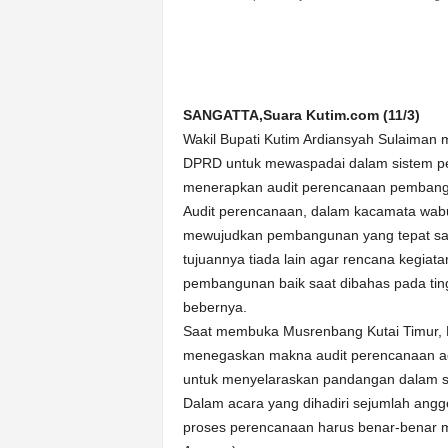
n
&
A
k
u
SANGATTA,Suara Kutim.com (11/3)
r
Wakil Bupati Kutim Ardiansyah Sulaiman
a
DPRD untuk mewaspadai dalam sistem pe
t
menerapkan audit perencanaan pemban
Audit perencanaan, dalam kacamata wab
mewujudkan pembangunan yang tepat sas
tujuannya tiada lain agar rencana kegia
pembangunan baik saat dibahas pada tin
bebernya.
Saat membuka Musrenbang Kutai Timur, 
menegaskan makna audit perencanaan a
untuk menyelaraskan pandangan dalam 
Dalam acara yang dihadiri sejumlah angg
proses perencanaan harus benar-benar ma