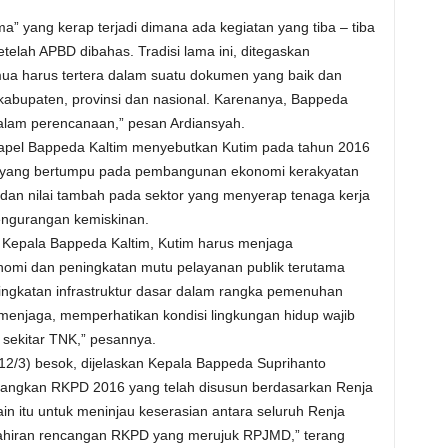
” yang kerap terjadi dimana ada kegiatan yang tiba – tiba
lah APBD dibahas. Tradisi lama ini, ditegaskan
emua harus tertera dalam suatu dokumen yang baik dan
 kabupaten, provinsi dan nasional. Karenanya, Bappeda
alam perencanaan,” pesan Ardiansyah.
apel Bappeda Kaltim menyebutkan Kutim pada tahun 2016
yang bertumpu pada pembangunan ekonomi kerakyatan
 dan nilai tambah pada sektor yang menyerap tenaga kerja
engurangan kemiskinan.
ili Kepala Bappeda Kaltim, Kutim harus menjaga
mi dan peningkatan mutu pelayanan publik terutama
ingkatan infrastruktur dasar dalam rangka pemenuhan
menjaga, memperhatikan kondisi lingkungan hidup wajib
i sekitar TNK,” pesannya.
2/3) besok, dijelaskan Kepala Bappeda Suprihanto
tangkan RKPD 2016 yang telah disusun berdasarkan Renja
 itu untuk meninjau keserasian antara seluruh Renja
ahiran rencangan RKPD yang merujuk RPJMD,” terang