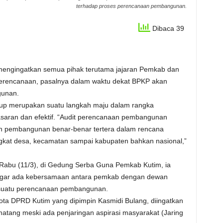
terhadap proses perencanaan pembangunan.
Dibaca 39
 mengingatkan semua pihak terutama jajaran Pemkab dan
rencanaan, pasalnya dalam waktu dekat BPKP akan
gunan.
up merupakan suatu langkah maju dalam rangka
aran dan efektif. “Audit perencanaan pembangunan
tan pembangunan benar-benar tertera dalam rencana
gkat desa, kecamatan sampai kabupaten bahkan nasional,”
Rabu (11/3), di Gedung Serba Guna Pemkab Kutim, ia
gar ada kebersamaan antara pemkab dengan dewan
suatu perencanaan pembangunan.
ota DPRD Kutim yang dipimpin Kasmidi Bulang, diingatkan
tang meski ada penjaringan aspirasi masyarakat (Jaring