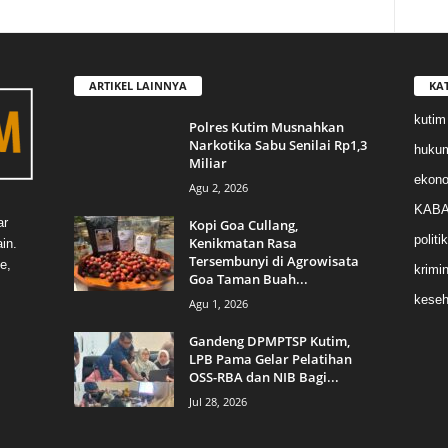
ARTIKEL LAINNYA
KA
kutim
Polres Kutim Musnahkan
Narkotika Sabu Senilai Rp1,3
huku
Miliar
ekon
Agu 2, 2026
KABA
ar
Kopi Goa Cullang,
politik
Kenikmatan Rasa
in.
Tersembunyi di Agrowisata
e,
krimin
Goa Taman Buah...
keseh
Agu 1, 2026
Gandeng DPMPTSP Kutim,
LPB Pama Gelar Pelatihan
OSS-RBA dan NIB Bagi...
Jul 28, 2026