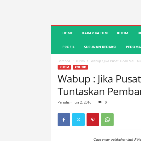
S
HOME
KABAR KALTIM
KUTIM
H
u
a
PROFIL
SUSUNAN REDAKSI
PEDOMAN
r
a
K
Beranda
kutim
Wabup : Jika Pusat Tidak Mau, 
u
KUTIM
POLITIK
t
Wabup : Jika Pusa
i
Tuntaskan Pemba
m
|
T
Penulis
-
Jun 2, 2016
0
e
r
d
e
p
Causeway pelabuhan laut di Ke
a