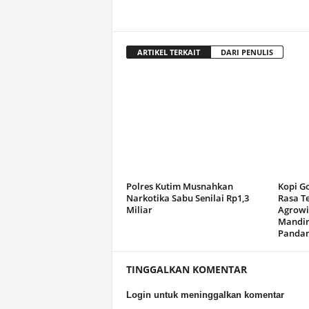
ARTIKEL TERKAIT
DARI PENULIS
Polres Kutim Musnahkan
Kopi G
Narkotika Sabu Senilai Rp1,3
Rasa T
Miliar
Agrowi
Mandir
Panda
TINGGALKAN KOMENTAR
Login untuk meninggalkan komentar