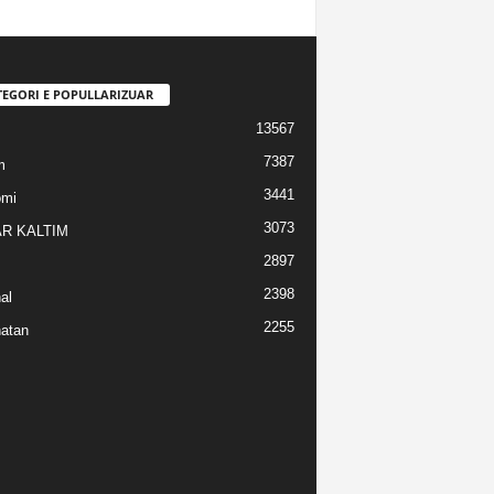
TEGORI E POPULLARIZUAR
13567
7387
m
3441
omi
3073
R KALTIM
2897
2398
al
2255
atan