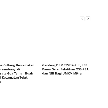
oa Cullang, Kenikmatan
Gandeng DPMPTSP Kutim, LPB
ersembunyi di
Pama Gelar Pelatihan OSS-RBA
sata Goa Taman Buah
dan NIB Bagi UMKM Mitra
i Kecamatan Teluk
n