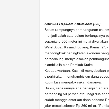
n
&
A
k
SANGATTA,Suara Kutim.com (2/6)
u
Belum rampungnya pembangunan causewa
r
a
menjadi salah satu belum berfungsinya p
t
sepanjang 500 meter ini mulai dikerjak
Wakil Bupati Kasmidi Bulang, Kamis (2/6
mendongkrak peningkatan ekonomi Sangatt
bersedia lagi menyelesaikan pembangun
diambil alih oleh Pemkab Kutim.
Kepada wartaan, Kasmidi menyebutkan p
diperkirakan menghambiskan dana sebesa
Kutim biss mengalokasikan dananya.
Diakui, sebelumnya ada perjanjian antar
berbanding 50 persen atau bagi dua ang
sudah menggelontorkan dana sebesar Rp
jalur trestel sebesar Rp 260 miliar. “Pe