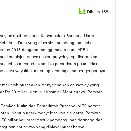
Dibaca 138
y pelabuhan laut di Kenyamukan Sangatta Utara
elabuhan. Data yang diperoleh pembangunan jalur
an tahun 2013 denggan menggunakan dana APBN.
) pagi meninjau penyelesaian proyek yang diharapkan
a ini. Ia menandaskan, jika pemerintah pusat tidak
an causeway tidak menutup kemungkinan pengerjaannya
emerintah pusat akan menyelesaikan causeway yang
r Rp 20 miliar. Menurut Kasmidi, Menurutnya, Pemkab
a Pemkab Kutim dan Pemerintah Pusat yakni 50 persen
garan. Namun untuk menyelesaikan sisi darat, Pemkab
 50 miliar belum termasuk pembangunan dermaga dan
mbangunan causeway yang dibiayai pusat hanya