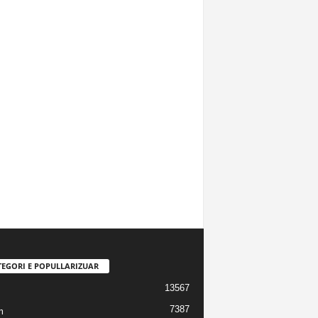
TEGORI E POPULLARIZUAR
13567
7387
m