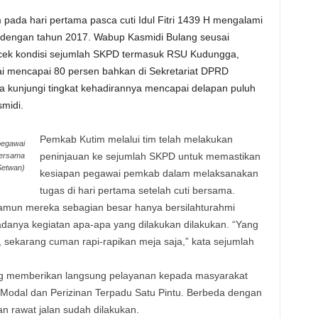
pada hari pertama pasca cuti Idul Fitri 1439 H mengalami
n dengan tahun 2017. Wabup Kasmidi Bulang seusai
ecek kondisi sejumlah SKPD termasuk RSU Kudungga,
i mencapai 80 persen bahkan di Sekretariat DPRD
a kunjungi tingkat kehadirannya mencapai delapan puluh
smidi.
Pemkab Kutim melalui tim telah melakukan
pegawai
peninjauan ke sejumlah SKPD untuk memastikan
bersama
 Setwan)
kesiapan pegawai pemkab dalam melaksanakan
tugas di hari pertama setelah cuti bersama.
 namun mereka sebagian besar hanya bersilahturahmi
k adanya kegiatan apa-apa yang dilakukan dilakukan. “Yang
 sekarang cuman rapi-rapikan meja saja,” kata sejumlah
ng memberikan langsung pelayanan kepada masyarakat
odal dan Perizinan Terpadu Satu Pintu. Berbeda dengan
rawat jalan sudah dilakukan.