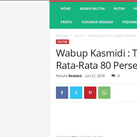
S
HOME
KABAR KALTIM
KUTIM
H
u
a
PROFIL
SUSUNAN REDAKSI
PEDOMAN
r
a
K
Beranda
kutim
Wabup Kasmidi : Tingkat Kehadir
u
KUTIM
t
Wabup Kasmidi : T
i
Rata-Rata 80 Pers
m
|
T
Penulis
Redaksi
-
Jun 21, 2018
0
e
r
d
e
p
a
n
&
A