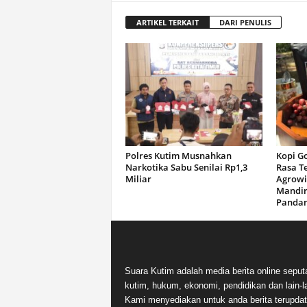
ARTIKEL TERKAIT
DARI PENULIS
Polres Kutim Musnahkan
Kopi G
Narkotika Sabu Senilai Rp1,3
Rasa T
Miliar
Agrowi
Mandir
Panda
Suara Kutim adalah media berita online seput
kutim, hukum, ekonomi, pendidikan dan lain-la
Kami menyediakan untuk anda berita terupdat