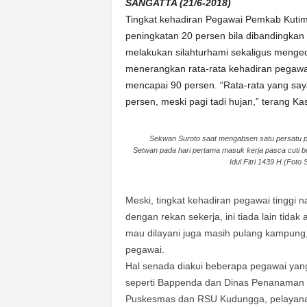
k
SANGATTA (21/6-2018)
u
Tingkat kehadiran Pegawai Pemkab Kutim 
r
peningkatan 20 persen bila dibandingka
a
melakukan silahturhami sekaligus meng
t
menerangkan rata-rata kehadiran pegawa
mencapai 90 persen. “Rata-rata yang say
persen, meski pagi tadi hujan,” terang Ka
Sekwan Suroto saat mengabsen satu persatu 
Setwan pada hari pertama masuk kerja pasca cuti 
Idul Fitri 1439 H.(Foto
Meski, tingkat kehadiran pegawai tinggi
dengan rekan sekerja, ini tiada lain tida
mau dilayani juga masih pulang kampung,
pegawai.
Hal senada diakui beberapa pegawai ya
seperti Bappenda dan Dinas Penanaman M
Puskesmas dan RSU Kudungga, pelayanan 