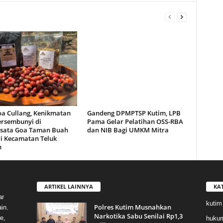
oa Cullang, Kenikmatan
Gandeng DPMPTSP Kutim, LPB
ersembunyi di
Pama Gelar Pelatihan OSS-RBA
sata Goa Taman Buah
dan NIB Bagi UMKM Mitra
i Kecamatan Teluk
n
ARTIKEL LAINNYA
KA
ar
kutim
Polres Kutim Musnahkan
in.
Narkotika Sabu Senilai Rp1,3
e,
huku