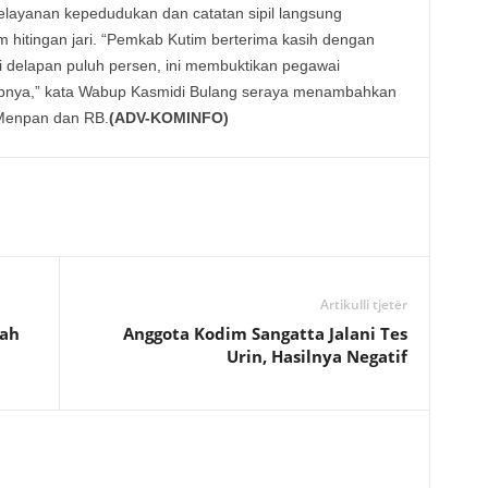
elayanan kepedudukan dan catatan sipil langsung
 hitingan jari. “Pemkab Kutim berterima kasih dengan
 delapan puluh persen, ini membuktikan pegawai
bnya,” kata Wabup Kasmidi Bulang seraya menambahkan
 Menpan dan RB.
(ADV-KOMINFO)
Artikulli tjetër
dah
Anggota Kodim Sangatta Jalani Tes
Urin, Hasilnya Negatif