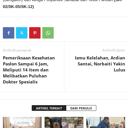
02/SK-05/SK-12)
Artikulli paraprak
Artikulli tjetër
Pemeriksaan Kesehatan
Ismu Kelelahan, Ardian
Paslon Sampai 6 Jam,
Santai, Norbaiti Yakin
Meliputi 14 Item dan
Lulus
Melibatkan Puluhan
Dokter Spesialis
ARTIKEL TERKAIT
DARI PENULIS