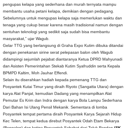
pengupas kelapa yang sederhana dan murah ternyata mampu
membantu usaha petani kelapa, demikian dengan pedagang.
Sebelumnya untuk mengupas kelapa saja memerlukan waktu dan
tenaga yang cukup besar karena masih tradisional namun dengan
sentuhan teknologi yang sedikit saja sudah bisa membantu
masyarakat,” ujar Wagub.
Gelar TTG yang berlangsung di Graha Expo Kutim dibuka ditandai
dengan penekanan sirine serat pelepasan balon oleh Wagub
didampingi sejumlah pejabat diantaranya Ketua DPRD Mahyunadi
dan Asisten Pemerintahan Stekab Kutim Syafruddin serta Kepala
BPMPD Kaltim, Moh Jauhar Effendi.
Selain itu diserahkan hadiah kepada pemenang TTG dan
Posyantek Kutai Timur yang diraih Riyoto (Sangatta Utara) dengan
karya Alat Panjat, kemudian Dadang yang menampilkan Alat
Pemutar Es Krim dan Indra dengan karya Bola Lampu Sederhana
Dari Bahan Isi Ulang Pensil Mekanik. Sementara di lomba
Posyantek tempat pertama diraih Posyantek Karya Sejarah Hidup
Kec Telen, tempat kedua direbut Posyantek Odah Etam Bekarya
(Bengalon) dan ketiga Posyantek Sahabat dari Teluk Pandan.
(SK-