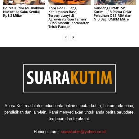
Polres Kutim Musnahkan
Kopi Goa Cullang,
Gandeng DPMPTSP
Narkotika Sabu Senilai
Kenikmatan Rasa
Kutim, LPB Pama Gelar
Rp1,3 Miliar
Tersembunyi di
Pelatihan OSS-RBA dan
Agrowisata Goa Taman
NIB Bagi UMKM Mitra
Buah Mandiri Kecamatan
Teluk Pandan
Suara Kutim adalah media berita online seputar kutim, hukum, ekonomi,
pendidikan dan lain-lain. Kami menyediakan untuk anda berita terupdate,
terdepan dan terakurat.
Hubungi kami:
suarakutim@yahoo.co.id