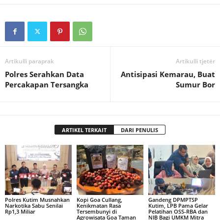
Artikulli paraprak
Artikulli tjetër
Polres Serahkan Data
Antisipasi Kemarau, Buat
Percakapan Tersangka
Sumur Bor
ARTIKEL TERKAIT
DARI PENULIS
Polres Kutim Musnahkan
Kopi Goa Cullang,
Gandeng DPMPTSP
Narkotika Sabu Senilai
Kenikmatan Rasa
Kutim, LPB Pama Gelar
Rp1,3 Miliar
Tersembunyi di
Pelatihan OSS-RBA dan
Agrowisata Goa Taman
NIB Bagi UMKM Mitra