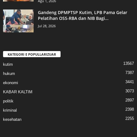
Agu 1, 2026
Gandeng DPMPTSP Kutim, LPB Pama Gelar
Pelatihan OSS-RBA dan NIB Bagi...
Jul 28, 2026
KATEGORI E POPULLARIZUAR
13567
kutim
7387
hukum
3441
ekonomi
3073
KABAR KALTIM
2897
politik
2398
kriminal
2255
kesehatan