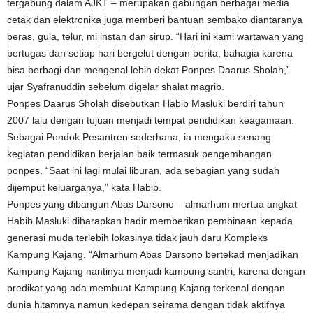
tergabung dalam AJKT – merupakan gabungan berbagai media
cetak dan elektronika juga memberi bantuan sembako diantaranya
beras, gula, telur, mi instan dan sirup. “Hari ini kami wartawan yang
bertugas dan setiap hari bergelut dengan berita, bahagia karena
bisa berbagi dan mengenal lebih dekat Ponpes Daarus Sholah,”
ujar Syafranuddin sebelum digelar shalat magrib.
Ponpes Daarus Sholah disebutkan Habib Masluki berdiri tahun
2007 lalu dengan tujuan menjadi tempat pendidikan keagamaan.
Sebagai Pondok Pesantren sederhana, ia mengaku senang
kegiatan pendidikan berjalan baik termasuk pengembangan
ponpes. “Saat ini lagi mulai liburan, ada sebagian yang sudah
dijemput keluarganya,” kata Habib.
Ponpes yang dibangun Abas Darsono – almarhum mertua angkat
Habib Masluki diharapkan hadir memberikan pembinaan kepada
generasi muda terlebih lokasinya tidak jauh daru Kompleks
Kampung Kajang. “Almarhum Abas Darsono bertekad menjadikan
Kampung Kajang nantinya menjadi kampung santri, karena dengan
predikat yang ada membuat Kampung Kajang terkenal dengan
dunia hitamnya namun kedepan seirama dengan tidak aktifnya