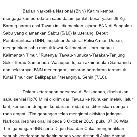
Badan Narkotika Nasional (BNN) Kaltim kembali
mengagalkan peredaran sabu dalam jumlah besar yakni 38 Kg.
Barang haram asal Tawau ini, diamankan jajaran BNN di Bengalon.
Sabu yang diamankan Sabtu (5/10) lalu,terang Deputi
Pemberantasan BNN, Inspektur Jenderal Polisi Arman Depari,
mengatakan sabu masuk lewat Kalimantan Utara menuju
Kalimantan Timur. “Rutenya Tawau-Nunukan-Tarakan-Tanjung
Selor-Berau-Samarinda. Walaupun tujuan akhir adalah Samarinda
dan sekitarnya, BNN menengarai, sasaran peredaran termasuk
Kutai Timur dan Balikpapan,” terangnya, Senin (7/10).
Dalam keterangan persanya di Balikpapan, disebutkan
sabu senilai Rp76 M ini dikirim dari Tawau ke Nunukan melalui jalur
laut, kemudian dengan kendaraan roda dua diteruskan dengan
roda empat. “Tim gabungan telah mengintai aktivitas jaringan
Narkoba inetrnasional ini pada 5 Oktober 2019 pukul 07.00 Wita.
Tim gabungan BNN serta Dirjen Bea dan Cukai menghentikan
sebuah kendaraan berkabin ganda yang distop di Jalan Ahmad