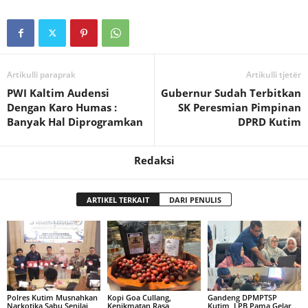
Artikulli paraprak
Artikulli tjetër
PWI Kaltim Audensi
Gubernur Sudah Terbitkan
Dengan Karo Humas :
SK Peresmian Pimpinan
Banyak Hal Diprogramkan
DPRD Kutim
Redaksi
ARTIKEL TERKAIT
DARI PENULIS
Polres Kutim Musnahkan
Kopi Goa Cullang,
Gandeng DPMPTSP
Narkotika Sabu Senilai
Kenikmatan Rasa
Kutim, LPB Pama Gelar