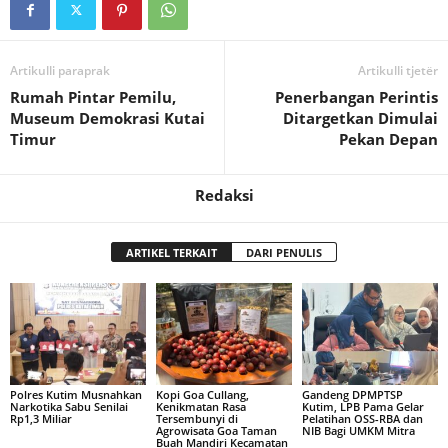
Artikulli paraprak
Artikulli tjetër
Rumah Pintar Pemilu,
Penerbangan Perintis
Museum Demokrasi Kutai
Ditargetkan Dimulai
Timur
Pekan Depan
Redaksi
ARTIKEL TERKAIT
DARI PENULIS
Polres Kutim Musnahkan
Kopi Goa Cullang,
Gandeng DPMPTSP
Narkotika Sabu Senilai
Kenikmatan Rasa
Kutim, LPB Pama Gelar
Rp1,3 Miliar
Tersembunyi di
Pelatihan OSS-RBA dan
Agrowisata Goa Taman
NIB Bagi UMKM Mitra
Buah Mandiri Kecamatan