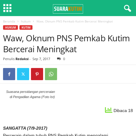
Beranda
hukum
Waw, Oknum PNS Pemkab Kutim Bercerai Meningkat
HUKUM
KUTIM
Waw, Oknum PNS Pemkab Kutim
Bercerai Meningkat
Penulis
Redaksi
-
Sep 7, 2017
0
Suasana persidangan perceraian
di Pengadilan Agama (Foto Ist)
Dibaca 18
SANGATTA (7/9-2017)
Percerain dalam tubuh PNS Pemkab Kutim mengalami