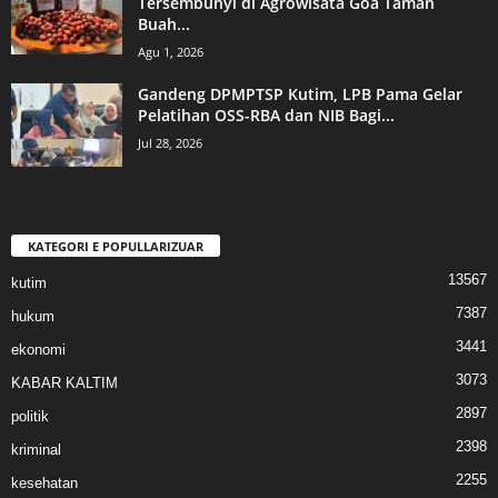
Tersembunyi di Agrowisata Goa Taman
Buah...
Agu 1, 2026
Gandeng DPMPTSP Kutim, LPB Pama Gelar
Pelatihan OSS-RBA dan NIB Bagi...
Jul 28, 2026
KATEGORI E POPULLARIZUAR
13567
kutim
7387
hukum
3441
ekonomi
3073
KABAR KALTIM
2897
politik
2398
kriminal
2255
kesehatan