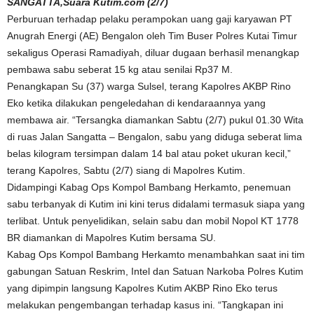
SANGATTA,Suara Kutim.com (2/7)
Perburuan terhadap pelaku perampokan uang gaji karyawan PT
Anugrah Energi (AE) Bengalon oleh Tim Buser Polres Kutai Timur
sekaligus Operasi Ramadiyah, diluar dugaan berhasil menangkap
pembawa sabu seberat 15 kg atau senilai Rp37 M.
Penangkapan Su (37) warga Sulsel, terang Kapolres AKBP Rino
Eko ketika dilakukan pengeledahan di kendaraannya yang
membawa air. “Tersangka diamankan Sabtu (2/7) pukul 01.30 Wita
di ruas Jalan Sangatta – Bengalon, sabu yang diduga seberat lima
belas kilogram tersimpan dalam 14 bal atau poket ukuran kecil,”
terang Kapolres, Sabtu (2/7) siang di Mapolres Kutim.
Didampingi Kabag Ops Kompol Bambang Herkamto, penemuan
sabu terbanyak di Kutim ini kini terus didalami termasuk siapa yang
terlibat. Untuk penyelidikan, selain sabu dan mobil Nopol KT 1778
BR diamankan di Mapolres Kutim bersama SU.
Kabag Ops Kompol Bambang Herkamto menambahkan saat ini tim
gabungan Satuan Reskrim, Intel dan Satuan Narkoba Polres Kutim
yang dipimpin langsung Kapolres Kutim AKBP Rino Eko terus
melakukan pengembangan terhadap kasus ini. “Tangkapan ini