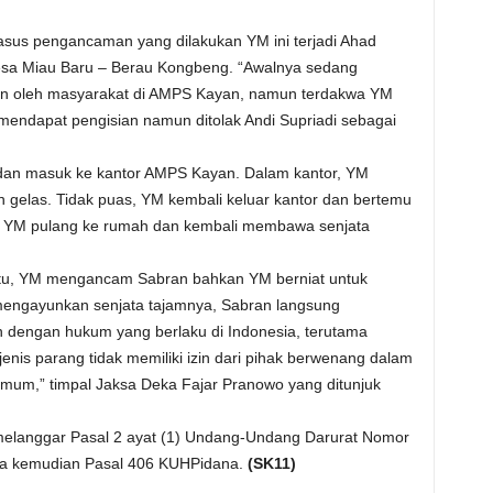
asus pengancaman yang dilakukan YM ini terjadi Ahad
Desa Miau Baru – Berau Kongbeng. “Awalnya sedang
ian oleh masyarakat di AMPS Kayan, namun terdakwa YM
 mendapat pengisian namun ditolak Andi Supriadi sebagai
k dan masuk ke kantor AMPS Kayan. Dalam kantor, YM
n gelas. Tidak puas, YM kembali keluar kantor dan bertemu
wa YM pulang ke rumah dan kembali membawa senjata
itu, YM mengancam Sabran bahkan YM berniat untuk
ngayunkan senjata tajamnya, Sabran langsung
 dengan hukum yang berlaku di Indonesia, terutama
nis parang tidak memiliki izin dari pihak berwenang dalam
mum,” timpal Jaksa Deka Fajar Pranowo yang ditunjuk
langgar Pasal 2 ayat (1) Undang-Undang Darurat Nomor
na kemudian Pasal 406 KUHPidana.
(SK11)