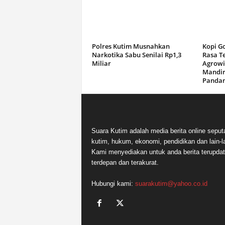
Polres Kutim Musnahkan
Kopi G
Narkotika Sabu Senilai Rp1,3
Rasa T
Miliar
Agrowi
Mandir
Panda
Suara Kutim adalah media berita online seput
kutim, hukum, ekonomi, pendidikan dan lain-la
Kami menyediakan untuk anda berita terupdat
terdepan dan terakurat.
Hubungi kami:
suarakutim@yahoo.co.id