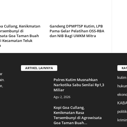
oa Cullang, Kenikmatan
Gandeng DPMPTSP Kutim, LPB
ersembunyi di
Pama Gelar Pelatihan OSS-RBA
sata Goa Taman Buah
dan NIB Bagi UMKM Mitra
i Kecamatan Teluk
n
ARTIKEL LAINNYA
KA
ar
kutim
Polres Kutim Musnahkan
in.
Narkotika Sabu Senilai Rp1,3
e,
huku
Miliar
ekon
Agu 2, 2026
KABA
Kopi Goa Cullang,
politik
Kenikmatan Rasa
Tersembunyi di Agrowisata
krimin
Goa Taman Buah...