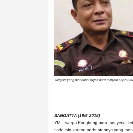
k
u
r
a
t
Mulyadi yang mendapat tugas baru menjadi Kajari Sla
SANGATTA (19/6-2018)
YM – warga Kongbeng baru menyesal ketika i
tiada lain karena perbuatannya yang m