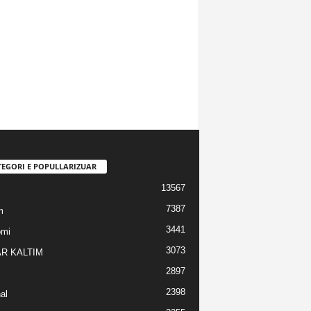
TEGORI E POPULLARIZUAR
13567
7387
m
3441
omi
3073
R KALTIM
2897
2398
al