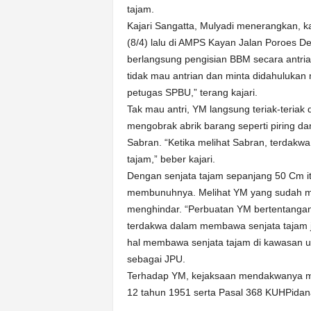
tajam.
Kajari Sangatta, Mulyadi menerangkan, k
(8/4) lalu di AMPS Kayan Jalan Poroes 
berlangsung pengisian BBM secara antr
tidak mau antrian dan minta didahulukan
petugas SPBU,” terang kajari.
Tak mau antri, YM langsung teriak-teria
mengobrak abrik barang seperti piring da
Sabran. “Ketika melihat Sabran, terdak
tajam,” beber kajari.
Dengan senjata tajam sepanjang 50 Cm 
membunuhnya. Melihat YM yang sudah me
menghindar. “Perbuatan YM bertentangan
terdakwa dalam membawa senjata tajam je
hal membawa senjata tajam di kawasan u
sebagai JPU.
Terhadap YM, kejaksaan mendakwanya me
12 tahun 1951 serta Pasal 368 KUHPida