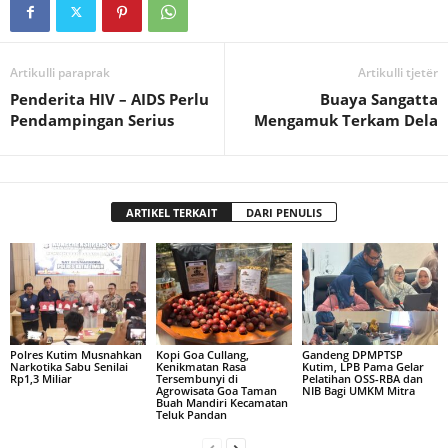
Artikulli paraprak
Artikulli tjetër
Penderita HIV – AIDS Perlu
Buaya Sangatta
Pendampingan Serius
Mengamuk Terkam Dela
ARTIKEL TERKAIT
DARI PENULIS
Polres Kutim Musnahkan
Kopi Goa Cullang,
Gandeng DPMPTSP
Narkotika Sabu Senilai
Kenikmatan Rasa
Kutim, LPB Pama Gelar
Rp1,3 Miliar
Tersembunyi di
Pelatihan OSS-RBA dan
Agrowisata Goa Taman
NIB Bagi UMKM Mitra
Buah Mandiri Kecamatan
Teluk Pandan