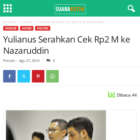
Beranda
hukum
Yulianus Serahkan Cek Rp2 M ke Nazaruddin
HUKUM
KUTIM
POLITIK
Yulianus Serahkan Cek Rp2 M ke
Nazaruddin
Penulis
-
Agu 27, 2014
0
Dibaca 44