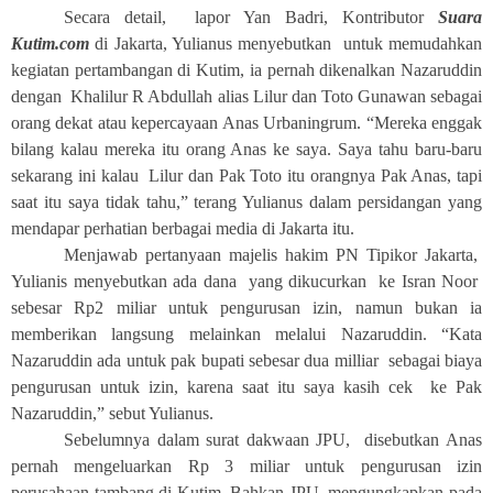
Secara detail, lapor Yan Badri, Kontributor
Suara
Kutim.com
di Jakarta, Yulianus menyebutkan untuk memudahkan
kegiatan pertambangan di Kutim, ia pernah dikenalkan Nazaruddin
dengan Khalilur R Abdullah alias Lilur dan Toto Gunawan sebagai
orang dekat atau kepercayaan Anas Urbaningrum. “Mereka enggak
bilang kalau mereka itu orang Anas ke saya. Saya tahu baru-baru
sekarang ini kalau Lilur dan Pak Toto itu orangnya Pak Anas, tapi
saat itu saya tidak tahu,” terang Yulianus dalam persidangan yang
mendapar perhatian berbagai media di Jakarta itu.
Menjawab pertanyaan majelis hakim PN Tipikor Jakarta,
Yulianis menyebutkan ada dana yang dikucurkan ke Isran Noor
sebesar Rp2 miliar untuk pengurusan izin, namun bukan ia
memberikan langsung melainkan melalui Nazaruddin. “Kata
Nazaruddin ada untuk pak bupati sebesar dua milliar sebagai biaya
pengurusan untuk izin, karena saat itu saya kasih cek ke Pak
Nazaruddin,” sebut Yulianus.
Sebelumnya dalam surat dakwaan JPU, disebutkan Anas
pernah mengeluarkan Rp 3 miliar untuk pengurusan izin
perusahaan tambang di Kutim. Bahkan JPU, mengungkapkan pada