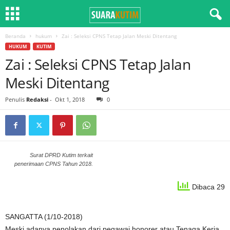
Beranda
hukum
Zai : Seleksi CPNS Tetap Jalan Meski Ditentang
HUKUM
KUTIM
Zai : Seleksi CPNS Tetap Jalan
Meski Ditentang
Penulis
Redaksi
-
Okt 1, 2018
0
Surat DPRD Kutim terkait
penerimaan CPNS Tahun 2018.
Dibaca 29
SANGATTA (1/10-2018)
Meski adanya penolakan dari pegawai honorer atau Tenaga Kerja