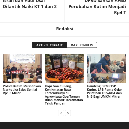
Isran dan Hadi Usai
DPRD Sahkan APBD
Dilantik Naiki KT 1 dan 2
Perubahan Kutim Menjadi
Rp4 T
Redaksi
ARTIKEL TERKAIT
DARI PENULIS
Polres Kutim Musnahkan
Kopi Goa Cullang,
Gandeng DPMPTSP
Narkotika Sabu Senilai
Kenikmatan Rasa
Kutim, LPB Pama Gelar
Rp1,3 Miliar
Tersembunyi di
Pelatihan OSS-RBA dan
Agrowisata Goa Taman
NIB Bagi UMKM Mitra
Buah Mandiri Kecamatan
Teluk Pandan