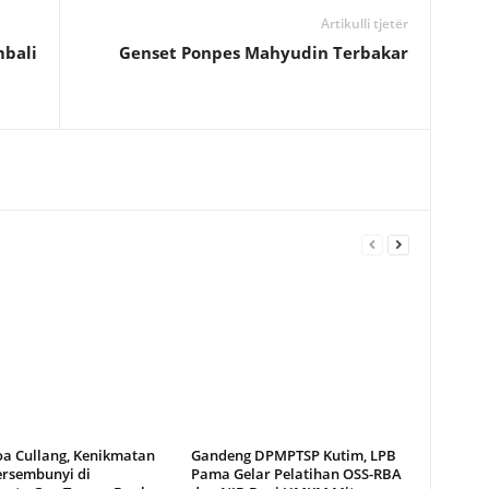
Artikulli tjetër
mbali
Genset Ponpes Mahyudin Terbakar
oa Cullang, Kenikmatan
Gandeng DPMPTSP Kutim, LPB
ersembunyi di
Pama Gelar Pelatihan OSS-RBA