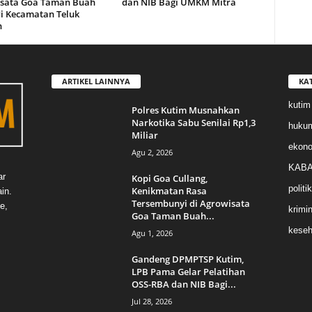
sata Goa Taman Buah
dan NIB Bagi UMKM Mitra
i Kecamatan Teluk
n
ARTIKEL LAINNYA
KA
kutim
Polres Kutim Musnahkan
Narkotika Sabu Senilai Rp1,3
huku
Miliar
ekon
Agu 2, 2026
KABA
ar
Kopi Goa Cullang,
politik
Kenikmatan Rasa
in.
Tersembunyi di Agrowisata
e,
krimin
Goa Taman Buah...
keseh
Agu 1, 2026
Gandeng DPMPTSP Kutim,
LPB Pama Gelar Pelatihan
OSS-RBA dan NIB Bagi...
Jul 28, 2026