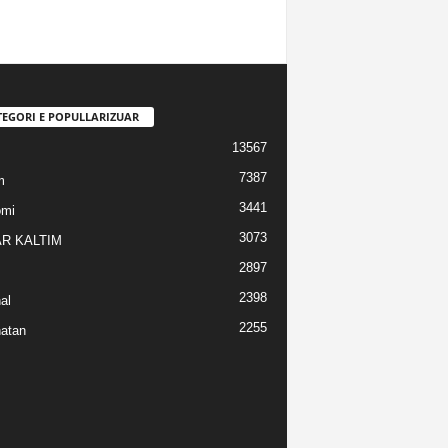
TEGORI E POPULLARIZUAR
13567
7387
m
3441
omi
3073
R KALTIM
2897
2398
al
2255
atan