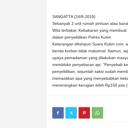
n
&
SANGATTA (24/8-2018)
A
k
Sebanyak 2 unit rumah pintuan atau bara
u
Wita terbakar. Kebakaran yang membuat F
r
dalam penyelidikan Polres Kutim.
a
Keterangan dihimpun Suara Kutim.com, a
t
benda korban tidak maksimal. Namun, s
upaya pemadaman yang dilakukan masyara
memblokir penyebaran api. “Penyebab ke
penyelidikan, sejumlah saksi sudah memb
memastikan apa yang menyebabkan kebak
menerangkan kerugian lebih Rp150 juta.